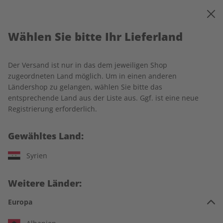
0
Warenkorb
MENÜ
Wählen Sie bitte Ihr Lieferland
Ihr Warenkorb ist leer
Es befinden sich noch keine Artikel im Warenkorb.
Der Versand ist nur in das dem jeweiligen Shop
zugeordneten Land möglich. Um in einen anderen
Ländershop zu gelangen, wählen Sie bitte das
entsprechende Land aus der Liste aus. Ggf. ist eine neue
Weiter einkaufen
Registrierung erforderlich.
Gewähltes Land:
Syrien
IHRE VORTEILE
Weitere Länder:
Europa
In jeder Ausgabe spannende Einblicke und aktuelle Berichte