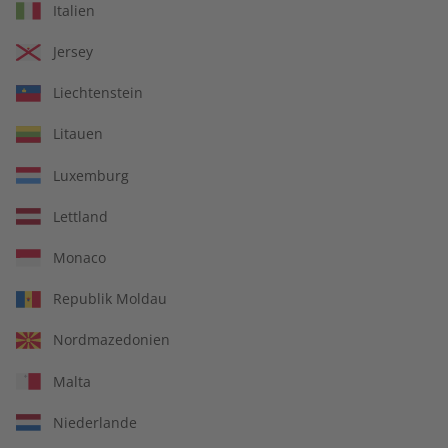
Italien
Jersey
Liechtenstein
Litauen
Luxemburg
Kostenfreie Lieferung direkt zu Ihnen nach
Hause
Lettland
14 Ausgaben pro Jahr
Monaco
Jederzeit monatlich kündbar
Republik Moldau
Nordmazedonien
pro Ausgabe:
Malta
Niederlande
9,99 €