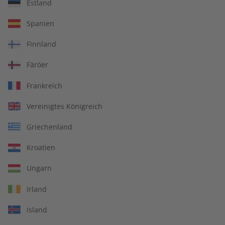
Übungsheft und Audiotrainer
Estland
14 Ausgaben pro Jahr
Spanien
Bequem lesen auf jedem Gerät
Finnland
Jederzeit monatlich kündbar
Färöer
pro Ausgabe:
Frankreich
Vereinigtes Königreich
9,99 €
Griechenland
Zum Angebot
Kroatien
Ungarn
PRINT
Irland
Island