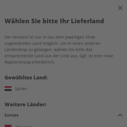
0
Warenkorb
MENÜ
Wählen Sie bitte Ihr Lieferland
Startseite
Ecos Wunschabo
Der Versand ist nur in das dem jeweiligen Shop
zugeordneten Land möglich. Um in einen anderen
Ländershop zu gelangen, wählen Sie bitte das
entsprechende Land aus der Liste aus. Ggf. ist eine neue
Jetzt Ihr ECOS-Wunschabo
Registrierung erforderlich.
auswählen:
Gewähltes Land:
Für wen ist das Abo?
Syrien
Für mich
Weitere Länder:
Zum Verschenken
Europa
Für Studierende