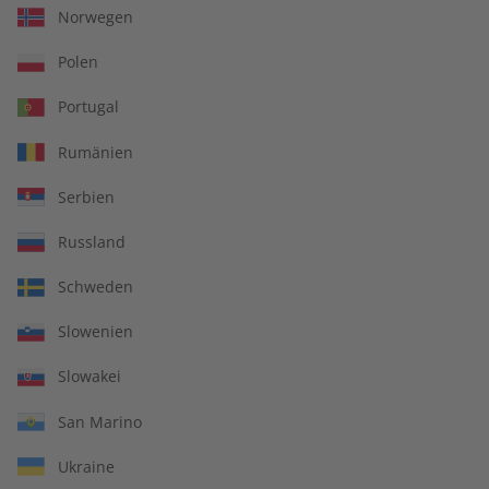
Norwegen
Zum Angebot
Polen
Portugal
Rumänien
Serbien
IHRE VORTEILE
Russland
Schweden
In jeder Ausgabe spannende Einblicke und aktuelle Berichte
Slowenien
Slowakei
San Marino
Großer Sprachteil mit Grammatik- und Wortschatzübungen
Ukraine