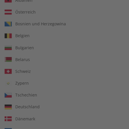
Albanien
Österreich
Für Lehrkräfte
Bosnien und Herzegowina
Belgien
DIGITAL
Bulgarien
Belarus
Schweiz
Zypern
Tschechien
Deutschland
Dänemark
Alles inklusive: eMagazine, digitales