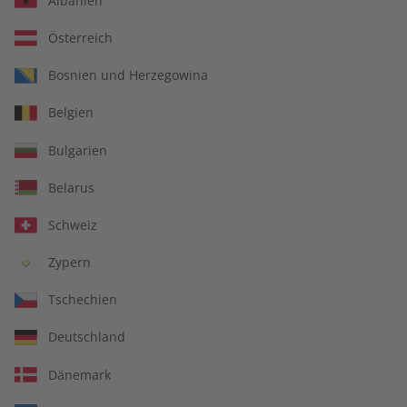
Albanien
Österreich
Bosnien und Herzegowina
ECOS Übungsheft digital
ECOS Übungsheft
Belgien
09/2026
09/2026
€ 5,50
€ 5,50
Bulgarien
Belarus
LESEPROBE
LESEPROBE
Schweiz
Zypern
Tschechien
Deutschland
Dänemark