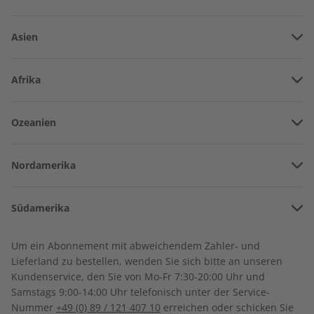
Asien
Vereinigte Arabische Emirate
Afrika
Afghanistan
Angola
Ozeanien
Armenien
ECOS Übungsheft
ECOS eMagazine
Burkina Faso
07/2026
07/2026
Amerikanisch-Samoa
Aserbaidschan
€ 5,50
€ 9,90
Nordamerika
Benin
Australien
China
Bermuda
Côte d’Ivoire
Südamerika
Neuseeland
Georgien
LESEPROBE
LESEPROBE
Kanada
Kamerun
Argentinien
Sonderverwaltungsregion Hongkong
Um ein Abonnement mit abweichendem Zahler- und
Costa Rica
Dschibuti
Lieferland zu bestellen, wenden Sie sich bitte an unseren
Bolivien
Indonesien
Kundenservice, den Sie von Mo-Fr 7:30-20:00 Uhr und
Kuba
Algerien
Samstags 9:00-14:00 Uhr telefonisch unter der Service-
Brasilien
Israel
Nummer
+49 (0) 89 / 121 407 10
erreichen oder schicken Sie
Dominikanische Republik
Ägypten