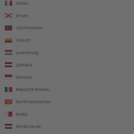
Italien
€ 9,99
€ 5,50
Jersey
LESEPROBE
LESEPROBE
Liechtenstein
Litauen
Luxemburg
Lettland
Monaco
Republik Moldau
ECOS Übungsheft digital
ECOS eMagazine
Nordmazedonien
08/2026
08/2026
Malta
€ 5,50
€ 9,90
Niederlande