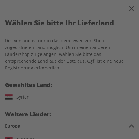
0
Warenkorb
MENÜ
Wählen Sie bitte Ihr Lieferland
Startseite
ECOS
Einzelausgaben
Der Versand ist nur in das dem jeweiligen Shop
Einzelausgaben
zugeordneten Land möglich. Um in einen anderen
Ländershop zu gelangen, wählen Sie bitte das
entsprechende Land aus der Liste aus. Ggf. ist eine neue
266 Artikel
Registrierung erforderlich.
Filter
Gewähltes Land:
Syrien
LESEPROBE
LESEPROBE
Weitere Länder:
Europa