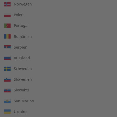
Norwegen
LESEPROBE
LESEPROBE
Polen
Portugal
Rumänien
Serbien
Russland
ECOS 08/2026
ECOS Audiotrainer
Schweden
digital 08/2026
Slowenien
€ 10,50
€ 9,99
Slowakei
San Marino
LESEPROBE
LESEPROBE
Ukraine