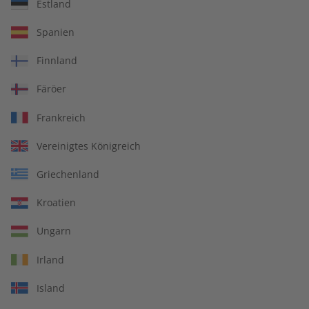
Estland
ECOS 09/2026
ECOS eMagazine
Spanien
09/2026
€ 10,50
€ 9,90
Finnland
Färöer
LESEPROBE
LESEPROBE
Frankreich
Vereinigtes Königreich
Griechenland
Kroatien
Ungarn
Irland
ECOS Audiotrainer
ECOS Übungsheft
Island
digital 09/2026
08/2026