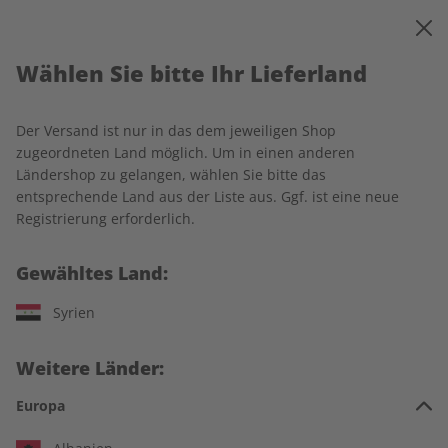
0
Warenkorb
MENÜ
Wählen Sie bitte Ihr Lieferland
Startseite
écoute
Einzelausgaben
écoute Übungsheft digital 11/2025
Der Versand ist nur in das dem jeweiligen Shop
zugeordneten Land möglich. Um in einen anderen
LESEPROBE
Ländershop zu gelangen, wählen Sie bitte das
entsprechende Land aus der Liste aus. Ggf. ist eine neue
Registrierung erforderlich.
Gewähltes Land:
Syrien
Weitere Länder:
Europa