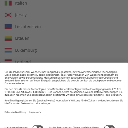
Italien
Großer Sprachteil mit Grammatik- und Wortschatzübungen
Jersey
Liechtenstein
Litauen
Lernen in allen relevanten Niveaustufen
Luxemburg
Lettland
ZAHLUNGSARTEN
Monaco
Republik Moldau
Nordmazedonien
Malta
Niederlande