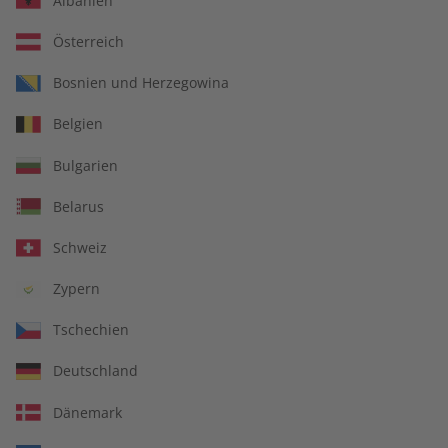
Albanien
Österreich
Bosnien und Herzegowina
Belgien
écoute Übungsheft digital
Bulgarien
11/2025
Belarus
Direkt verfügbar
Schweiz
Zypern
€ 5,50
Tschechien
inkl. MwSt.
Deutschland
Zur Kasse
Dänemark