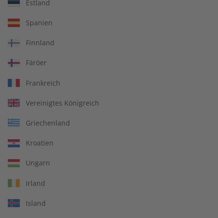
Estland
Spanien
écoute Übungsheft digital 11/2025
Finnland
Färöer
Artikelnummer
2182710
Frankreich
Verkauf durch
ZEIT SPRACHEN GmbH
Vereinigtes Königreich
Griechenland
IHRE VORTEILE
Kroatien
Ungarn
Irland
In jeder Ausgabe spannende Einblicke und aktuelle Berichte
Island