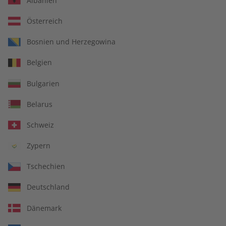
Albanien
Österreich
Bosnien und Herzegowina
Belgien
Bulgarien
Belarus
Schweiz
Zypern
Spotlight
Tschechien
Englisch lernen
Deutschland
Englisch trainieren und in das kulturelle Leben der
Dänemark
englischsprachigen Welt eintauchen.