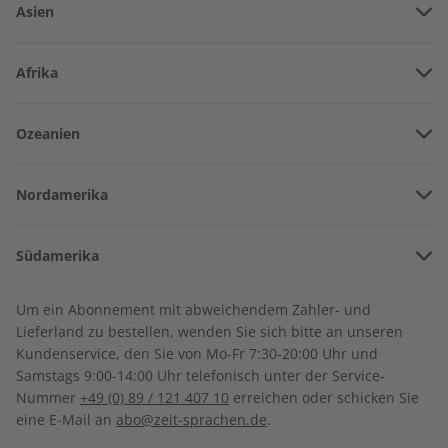
Asien
Vereinigte Arabische Emirate
Afrika
Afghanistan
Angola
Ozeanien
Armenien
Deutsch perfekt
Burkina Faso
Deutsch lernen
Amerikanisch-Samoa
Aserbaidschan
Nordamerika
Benin
Australien
China
Bermuda
Sprache trainieren und den deutschsprachigen
Côte d’Ivoire
Südamerika
Neuseeland
Kulturraum verstehen.
Georgien
Kanada
Kamerun
Argentinien
Sonderverwaltungsregion Hongkong
Um ein Abonnement mit abweichendem Zahler- und
Costa Rica
Dschibuti
Lieferland zu bestellen, wenden Sie sich bitte an unseren
Bolivien
Indonesien
Abo auswählen
Kundenservice, den Sie von Mo-Fr 7:30-20:00 Uhr und
Kuba
Algerien
Samstags 9:00-14:00 Uhr telefonisch unter der Service-
Brasilien
Israel
Nummer
+49 (0) 89 / 121 407 10
erreichen oder schicken Sie
Dominikanische Republik
Ägypten
eine E-Mail an
abo@zeit-sprachen.de
.
Chile
Indien
Guadeloupe
Äthiopien