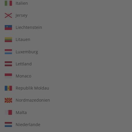
Italien
Jersey
Liechtenstein
Litauen
Luxemburg
Lettland
Business Spotlight
Monaco
Business Englisch lernen
Republik Moldau
Sprachtraining mit vielen Artikeln rund um die
Nordmazedonien
Businesswelt kombiniert mit interkulturellen Tipps.
Malta
Niederlande
Abo auswählen