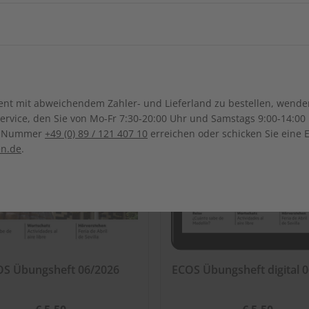
ch-Samoa
Australien
Neuseel
LESEPROBE
LES
Ägypten
Äthiopien
Irak
Japan
Kanada
Costa Ri
Ghana
Marokko
Südkorea
Kasachstan
Dominikanische Republik
Guadeloupe
Mauritius
Malawi
Sonderverwaltungsregion
Malaysia
Bolivien
Brasilien
t mit abweichendem Zahler- und Lieferland zu bestellen, wenden 
Macau
Honduras
Mexiko
Namibia
Nigeria
vice, den Sie von Mo-Fr 7:30-20:00 Uhr und Samstags 9:00-14:00 
Kolumbien
Ecuador
ce-Nummer
+49 (0) 89 / 121 407 10
erreichen oder schicken Sie eine 
Pakistan
Saudi-Arabi
Panama
El Salvador
Senegal
Tunesien
en.de
.
Paraguay
Uruguay
Syrien
Thailand
ten
Uganda
Südafrika
Taiwan
Usbekistan
OS Übungsheft 06/2026
ECOS Übungsheft digital 