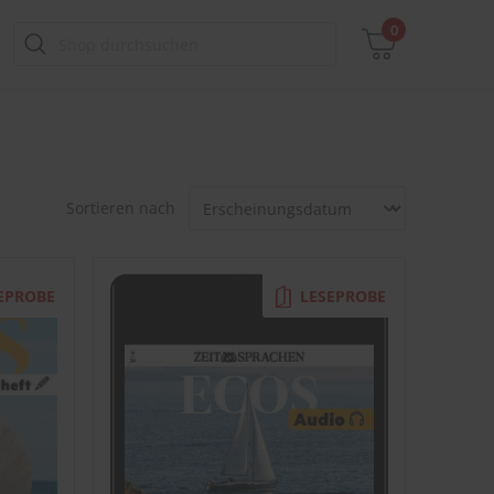
0
Zwischensumme
Sortieren nach
inkl. MwSt., ggf. zzgl. Versandkosten
Zum Warenkorb
EPROBE
LESEPROBE