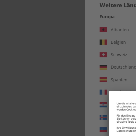
Weitere Länd
Europa
Albanien
Belgien
Schweiz
Deutschlan
Spanien
Frankreich
EC
Kroatien
Island
Liechtenste