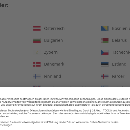
er:
Österreich
Bosnien 
Bulgarien
Belarus
Zypern
Tschechi
d
Dänemark
Estland
Finnland
Färöer
Vereinigtes Königreich
Griechen
OS eMagazine 08/2026
ECOS Übungsheft 07/2
€ 9,90
€ 5,50
Ungarn
Irland
Italien
Jersey
LESEPROBE
LES
in
Litauen
Luxembu