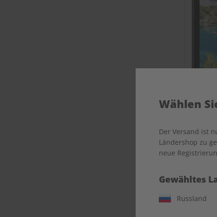
Wählen Sie
ECOS Ü
Der Versand ist 
Ländershop zu gel
neue Registrierun
Gewähltes L
Russland