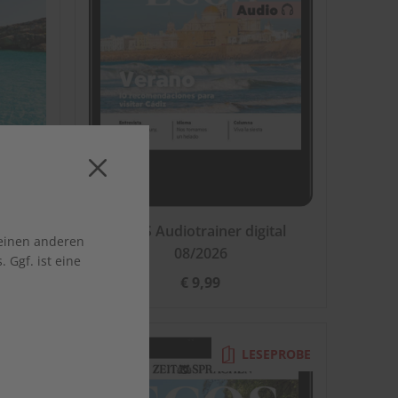
ECOS Audiotrainer digital
 einen anderen
08/2026
 Ggf. ist eine
€ 9,99
EPROBE
LESEPROBE