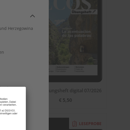
und Herzegowina
en
land
026
ECOS Übungsheft digital 07/2026
€ 5,50
EPROBE
LESEPROBE
rg