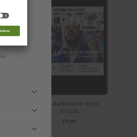
 Moldau
nde
n
ino
026
ECOS Audiotrainer digital
n
07/2026
€ 9,99