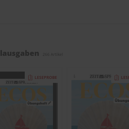
elausgaben
266 Artikel
LESEPROBE
LES