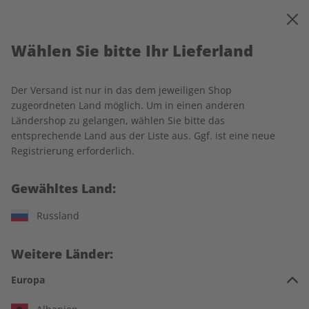
0
Warenkorb
MENÜ
Wählen Sie bitte Ihr Lieferland
Startseite
Adesso Wunschabo
Der Versand ist nur in das dem jeweiligen Shop
zugeordneten Land möglich. Um in einen anderen
Ländershop zu gelangen, wählen Sie bitte das
entsprechende Land aus der Liste aus. Ggf. ist eine neue
Jetzt Ihr ADESSO-Wunschabo
Registrierung erforderlich.
auswählen:
Gewähltes Land:
Für wen ist das Abo?
Russland
Für mich
Weitere Länder:
Zum Verschenken
Europa
Für Studierende