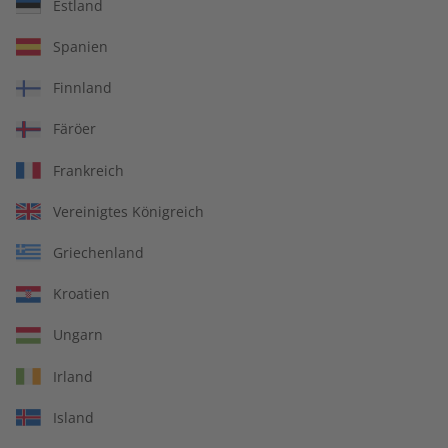
Übungsheft und Audiotrainer
Estland
14 Ausgaben pro Jahr
Spanien
Bequem lesen auf jedem Gerät
Finnland
Jederzeit monatlich kündbar
Färöer
pro Ausgabe:
Frankreich
Vereinigtes Königreich
9,99 €
Griechenland
Zum Angebot
Kroatien
Ungarn
PRINT
Irland
Island