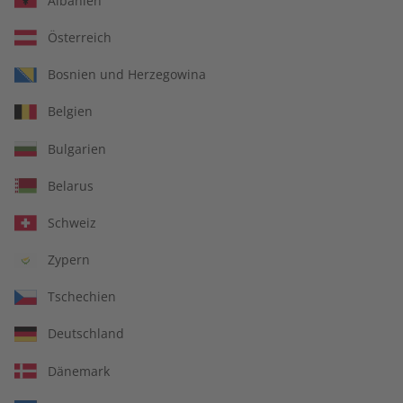
Albanien
Österreich
Für Lehrkräfte
Bosnien und Herzegowina
Belgien
DIGITAL
Bulgarien
Belarus
Schweiz
Zypern
Tschechien
Deutschland
Dänemark
Alles inklusive: eMagazine, digitales