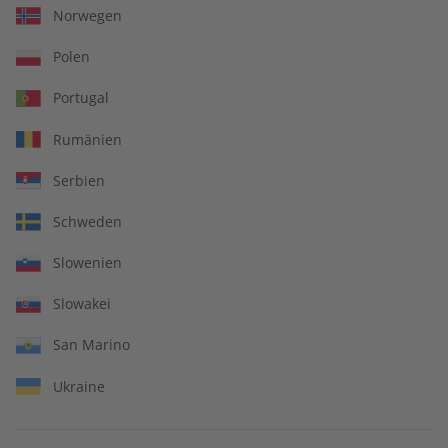
Norwegen
Zum Angebot
Polen
Portugal
Rumänien
Serbien
IHRE VORTEILE
Schweden
Slowenien
In jeder Ausgabe spannende Einblicke und aktuelle Berichte
Slowakei
San Marino
Ukraine
Großer Sprachteil mit Grammatik- und Wortschatzübungen