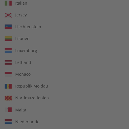
Italien
Jersey
Liechtenstein
Litauen
Luxemburg
Kostenfreie Lieferung direkt zu Ihnen nach
Hause
Lettland
14 Ausgaben pro Jahr
Monaco
Jederzeit monatlich kündbar
Republik Moldau
Nordmazedonien
pro Ausgabe:
Malta
Niederlande
9,99 €