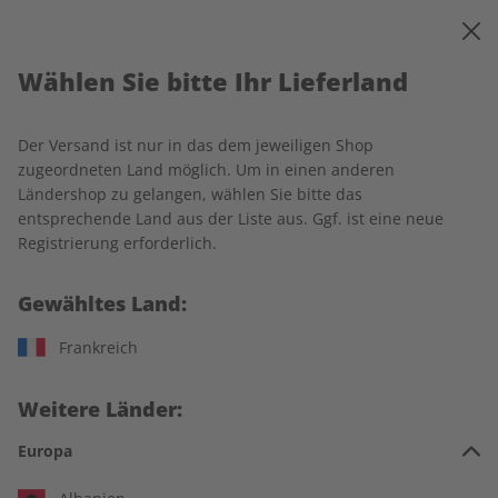
0
Warenkorb
MENÜ
Wählen Sie bitte Ihr Lieferland
Ihr Warenkorb ist leer
Es befinden sich noch keine Artikel im Warenkorb.
Der Versand ist nur in das dem jeweiligen Shop
zugeordneten Land möglich. Um in einen anderen
Ländershop zu gelangen, wählen Sie bitte das
entsprechende Land aus der Liste aus. Ggf. ist eine neue
Weiter einkaufen
Registrierung erforderlich.
Gewähltes Land:
Frankreich
IHRE VORTEILE
Weitere Länder:
Europa
In jeder Ausgabe spannende Einblicke und aktuelle Berichte