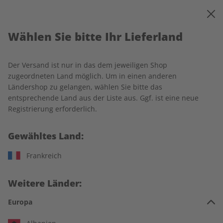
0
Warenkorb
MENÜ
Wählen Sie bitte Ihr Lieferland
Startseite
Häufig gestellte Fragen
Der Versand ist nur in das dem jeweiligen Shop
Häufig gestellte Fragen
zugeordneten Land möglich. Um in einen anderen
Ländershop zu gelangen, wählen Sie bitte das
entsprechende Land aus der Liste aus. Ggf. ist eine neue
Allgemeine Fragen
Registrierung erforderlich.
Gewähltes Land:
Wann wird meine erste Ausgabe geliefert?
Frankreich
Nach Eingang Ihrer Bestellung erhalten Sie eine Bestätigung
Wo kann ich meine Lieferadresse ändern?
per E-Mail und nach wenigen Tagen eine E-Mail mit dem
Lieferbeginn sowie allen Detailinformationen zu Ihrer
Weitere Länder:
Ihre Lieferadresse können Sie problemlos im
ZEIT
Bestellung.
Wie kann ich die Zahlungsart und den
SPRACHEN-Serviceportal
ändern. Falls Sie umziehen, teilen
Europa
Zahlungsrhythmus während meiner Abo-Laufzeit
Sie uns Ihre neue Adresse bitte mindestens 14 Tage vor dem
ändern?