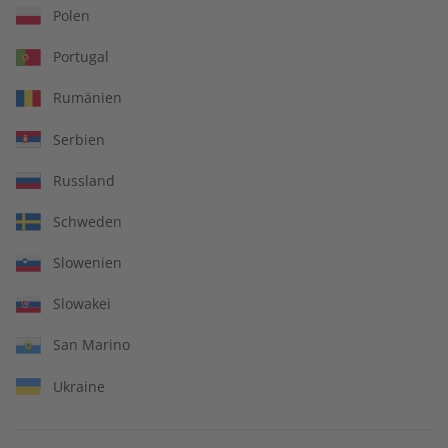
Polen
Portugal
IHRE VORTEILE
Rumänien
Serbien
Russland
In jeder Ausgabe spannende Einblicke und aktuelle Berichte
Schweden
Slowenien
Großer Sprachteil mit Grammatik- und Wortschatzübungen
Slowakei
San Marino
Ukraine
Lernen in allen relevanten Niveaustufen