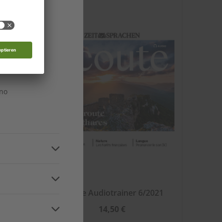
edonien
n
n
n
ino
n
2021
Écoute Audiotrainer 6/2021
14,50 €