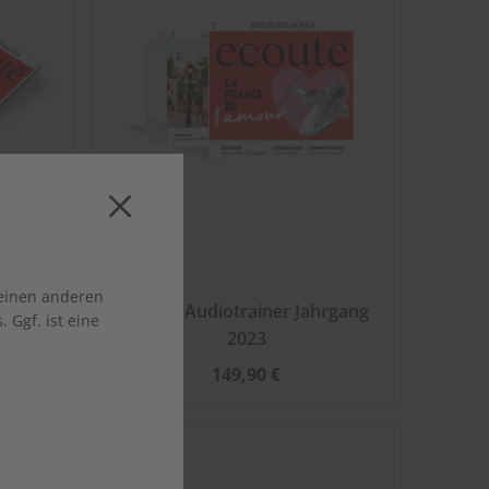
 einen anderen
rgang
écoute Audiotrainer Jahrgang
 Ggf. ist eine
2023
149,90 €