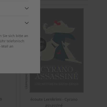
and
ca
Sie sich bitte an
Uhr telefonisch
E-Mail an
en
9
écoute Lernkrimi - Cyrano
assassiné