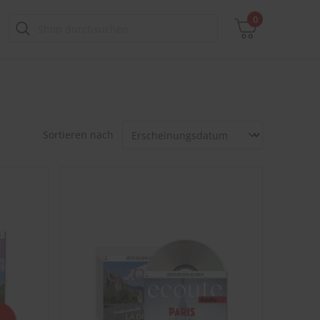
0
Zwischensumme
Sortieren nach
inkl. MwSt., ggf. zzgl. Versandkosten
Zum Warenkorb