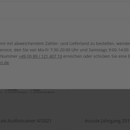
ch-Samoa
Australien
Neuseel
Ägypten
Äthiopien
Irak
Japan
Kanada
Costa Ri
Ghana
Marokko
Südkorea
Kasachstan
Dominikanische Republik
Guadeloupe
Mauritius
Malawi
Sonderverwaltungsregion
Malaysia
Bolivien
Brasilien
t mit abweichendem Zahler- und Lieferland zu bestellen, wenden 
Macau
Honduras
Mexiko
Namibia
Nigeria
vice, den Sie von Mo-Fr 7:30-20:00 Uhr und Samstags 9:00-14:00 
Kolumbien
Ecuador
ce-Nummer
+49 (0) 89 / 121 407 10
erreichen oder schicken Sie eine 
Pakistan
Saudi-Arabi
Panama
El Salvador
Senegal
Tunesien
en.de
.
Paraguay
Uruguay
Syrien
Thailand
ten
Uganda
Südafrika
Taiwan
Usbekistan
ute Audiotrainer 4/2021
écoute Jahrgang 201