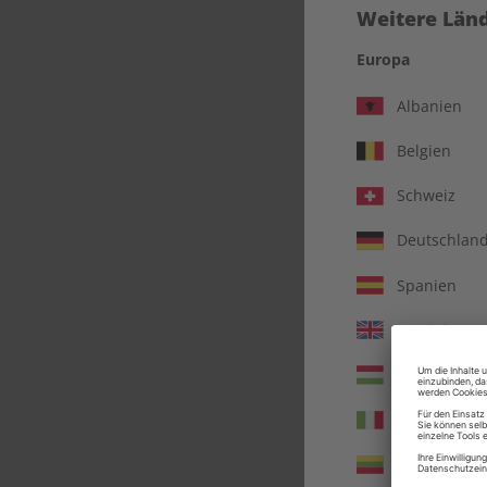
Weitere Länd
Europa
Albanien
Belgien
Schweiz
Deutschlan
Spanien
Vereinigtes 
écou
Ungarn
Italien
Litauen