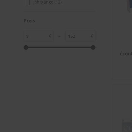
Jahrgänge
(12)
Preis
€
–
€
écou