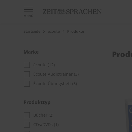
MENÜ
Startseite
écoute
Produkte
Marke
Prod
écoute
(12)
Écoute Audiotrainer
(3)
Écoute Übungsheft
(5)
Produkttyp
Bücher
(2)
CDs/DVDs
(1)