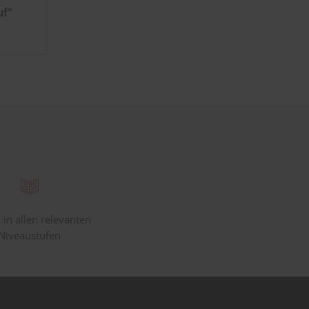
uf"
 in allen relevanten
Niveaustufen