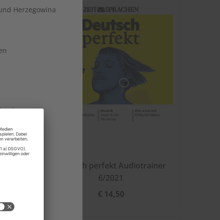
und Herzegowina
en
land
g 2022
Deutsch perfekt Audiotrainer
rg
6/2021
 Moldau
€ 14,50
nde