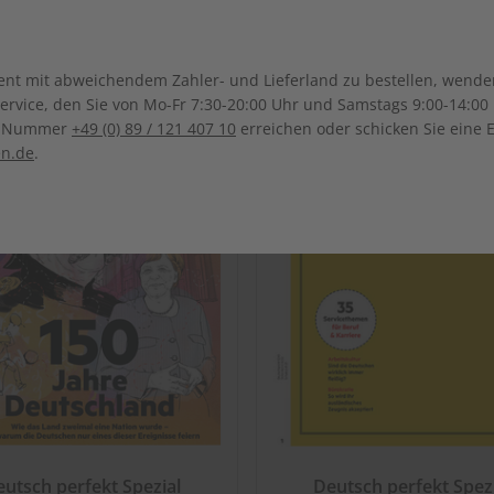
Ghana
Marokko
Südkorea
Kasachstan
 Republik
Guadeloupe
Guatemala
Mauritius
Malawi
Sonderverwaltungsregion
Malaysia
Bolivien
Brasilien
t mit abweichendem Zahler- und Lieferland zu bestellen, wenden 
Macau
Mexiko
Nicaragua
Namibia
Nigeria
vice, den Sie von Mo-Fr 7:30-20:00 Uhr und Samstags 9:00-14:00 
Kolumbien
Ecuador
ce-Nummer
+49 (0) 89 / 121 407 10
erreichen oder schicken Sie eine 
Pakistan
Saudi-Arabi
El Salvador
Vereinigte S
Senegal
Tunesien
en.de
.
Paraguay
Uruguay
Syrien
Thailand
Uganda
Südafrika
Taiwan
Usbekistan
utsch perfekt Spezial
Deutsch perfekt Spez