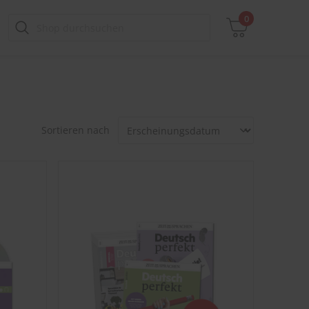
0
Zwischensumme
Sortieren nach
inkl. MwSt., ggf. zzgl. Versandkosten
Zum Warenkorb