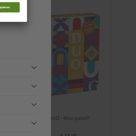
d
n
and
ainer
DUO - Was passt?
€ 14,95
ca