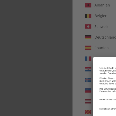
Albanien
Belgien
Schweiz
Deutschlan
Spanien
Frankreich
Kroatien
Island
Deut
Liechtenste
Lettland
Nordmazed