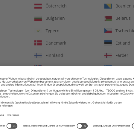
Österreich
Bosnien 
Bulgarien
Belarus
Zypern
Tschechi
d
Dänemark
Estland
Finnland
Färöer
Vereinigtes Königreich
Griechen
Ungarn
Irland
Italien
Jersey
sch perfekt Audiotrainer
Deutsch perfekt Jahrgan
in
Litauen
Luxembu
Jahrgang 2022
Monaco
Republik
€ 149,90
€ 99,90
onien
Malta
Niederla