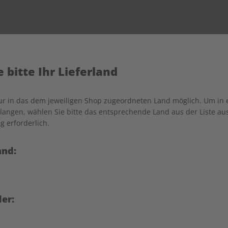
Ihr Warenkorb ist leer
 bitte Ihr Lieferland
Es befinden sich noch keine Artikel im Warenkorb.
nur in das dem jeweiligen Shop zugeordneten Land möglich. Um in
angen, wählen Sie bitte das entsprechende Land aus der Liste aus.
Weiter einkaufen
g erforderlich.
and:
IHRE VORTEILE
er: