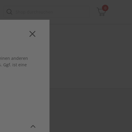
0
Zwischensumme
 einen anderen
inkl. MwSt., ggf. zzgl. Versandkosten
 Ggf. ist eine
Zum Warenkorb