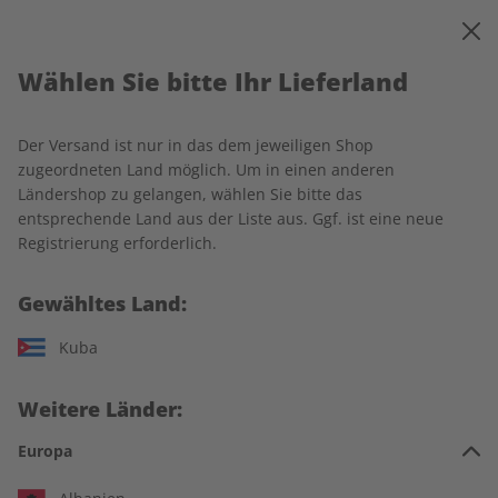
0
Warenkorb
MENÜ
Wählen Sie bitte Ihr Lieferland
Startseite
Deutsch perfekt
Produkte
Deutsch perfekt Übungsheft Jahrgang 2023
Der Versand ist nur in das dem jeweiligen Shop
zugeordneten Land möglich. Um in einen anderen
Ländershop zu gelangen, wählen Sie bitte das
entsprechende Land aus der Liste aus. Ggf. ist eine neue
Registrierung erforderlich.
Gewähltes Land:
Kuba
Weitere Länder:
Europa