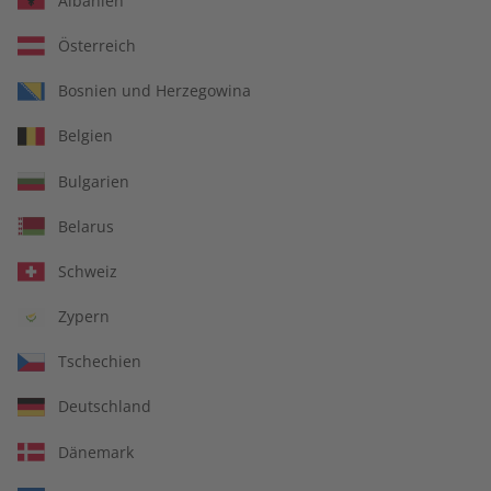
Albanien
Österreich
Deutsch perfekt Übungsheft
Bosnien und Herzegowina
Jahrgang 2023
Belgien
Verfügbar - Nur solange der Vorrat reicht
Bulgarien
Belarus
Anzahl
Schweiz
Zypern
€ 69,90
inkl. MwSt., zzgl.
Versand
Tschechien
Deutschland
In den Warenkorb
Dänemark