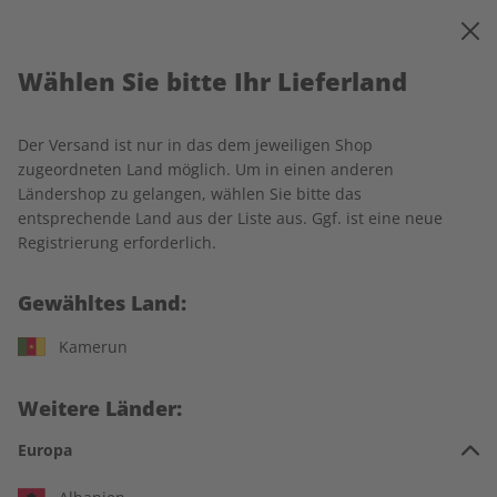
0
Warenkorb
MENÜ
Wählen Sie bitte Ihr Lieferland
Ihr Warenkorb ist leer
Es befinden sich noch keine Artikel im Warenkorb.
Der Versand ist nur in das dem jeweiligen Shop
zugeordneten Land möglich. Um in einen anderen
Ländershop zu gelangen, wählen Sie bitte das
entsprechende Land aus der Liste aus. Ggf. ist eine neue
Weiter einkaufen
Registrierung erforderlich.
Gewähltes Land:
Kamerun
IHRE VORTEILE
Weitere Länder:
Europa
In jeder Ausgabe spannende Einblicke und aktuelle Berichte