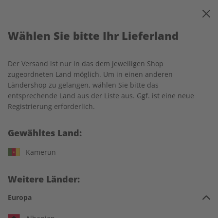
0
Warenkorb
MENÜ
Wählen Sie bitte Ihr Lieferland
Startseite
Deutsch perfekt
Produkte
Der Versand ist nur in das dem jeweiligen Shop
Produkte
zugeordneten Land möglich. Um in einen anderen
Ländershop zu gelangen, wählen Sie bitte das
entsprechende Land aus der Liste aus. Ggf. ist eine neue
17 Artikel
Registrierung erforderlich.
Filter
Gewähltes Land:
Kamerun
Weitere Länder:
Europa