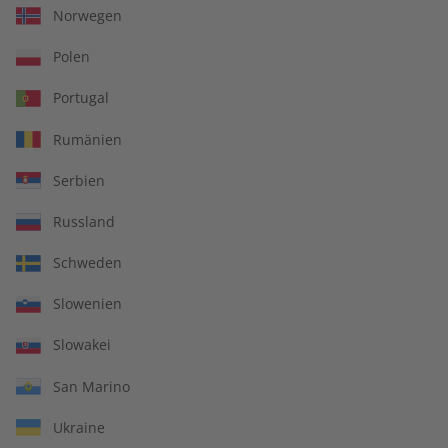
Norwegen
€ 99,90
€ 69,90
Polen
Portugal
Rumänien
Serbien
Russland
Schweden
Slowenien
Slowakei
Deutsch perfekt
Deutsch perfekt
Audiotrainer Jahrgang
Audiotrainer Jahrgang
San Marino
2023
2022
€ 149,90
€ 149,90
Ukraine