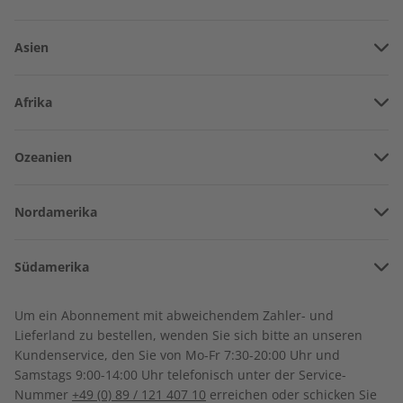
Asien
Vereinigte Arabische Emirate
Afrika
Afghanistan
Angola
Ozeanien
Armenien
Burkina Faso
Amerikanisch-Samoa
Aserbaidschan
Nordamerika
Benin
Australien
China
Bermuda
Côte d’Ivoire
Deutsch perfekt
Deutsch perfekt
Südamerika
Neuseeland
Georgien
Jahrgang 2022
Audiotrainer 6/2021
Kanada
Dschibuti
Argentinien
Sonderverwaltungsregion Hongkong
€ 99,90
€ 14,50
Um ein Abonnement mit abweichendem Zahler- und
Costa Rica
Algerien
Lieferland zu bestellen, wenden Sie sich bitte an unseren
Bolivien
Indonesien
Kundenservice, den Sie von Mo-Fr 7:30-20:00 Uhr und
Kuba
Ägypten
Samstags 9:00-14:00 Uhr telefonisch unter der Service-
Brasilien
Israel
Nummer
+49 (0) 89 / 121 407 10
erreichen oder schicken Sie
Dominikanische Republik
Äthiopien