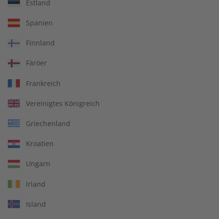
Estland
Spanien
Deutsch perfekt
Deutsch perfekt
Magazin – Jahrgang 2025
Audiotrainer Jahrgang
Finnland
2024
Färöer
€ 99,90
€ 149,90
Frankreich
Vereinigtes Königreich
Griechenland
Kroatien
Ungarn
Irland
Island