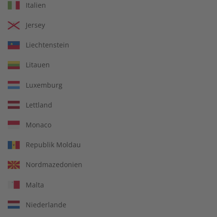
Deutsch perfekt
Deutsch perfekt
Italien
Übungsheft Jahrgang
Jahrgang 2024
2024
Jersey
€ 69,90
€ 99,90
Liechtenstein
Litauen
Luxemburg
Lettland
Monaco
Republik Moldau
Nordmazedonien
Malta
Deutsch perfekt
Deutsch perfekt
Jahrgang 2023
Übungsheft Jahrgang
Niederlande
2023