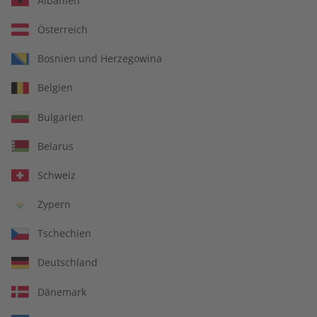
Albanien
Österreich
Bosnien und Herzegowina
Deutsch perfekt
Deutsch perfekt
Belgien
Übungsheft – Jahrgang
Audiotrainer – Jahrgang
2025
2025
Bulgarien
€ 69,90
€ 149,90
Belarus
Schweiz
Zypern
Tschechien
Deutschland
Dänemark