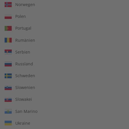
Norwegen
Polen
Portugal
Rumänien
Serbien
Russland
écoute Übungsheft
écoute Jahrgang 2022
Schweden
Jahrgang 2023
Slowenien
€ 69,90
€ 99,90
Slowakei
San Marino
Ukraine