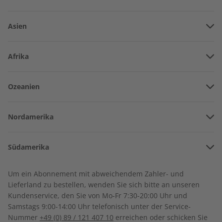
Asien
Vereinigte Arabische Emirate
Afrika
Afghanistan
Angola
Ozeanien
Armenien
écoute Übungsheft
écoute Übungsheft
Burkina Faso
Jahrgang 2022
Jahrgang 2021
Amerikanisch-Samoa
Aserbaidschan
€ 69,90
€ 59,90
Nordamerika
Benin
Australien
China
Bermuda
Côte d’Ivoire
Südamerika
Neuseeland
Georgien
Kanada
Dschibuti
Argentinien
Sonderverwaltungsregion Hongkong
Um ein Abonnement mit abweichendem Zahler- und
Costa Rica
Algerien
Lieferland zu bestellen, wenden Sie sich bitte an unseren
Bolivien
Indonesien
Kundenservice, den Sie von Mo-Fr 7:30-20:00 Uhr und
Kuba
Ägypten
Samstags 9:00-14:00 Uhr telefonisch unter der Service-
Brasilien
Israel
Nummer
+49 (0) 89 / 121 407 10
erreichen oder schicken Sie
Dominikanische Republik
Äthiopien