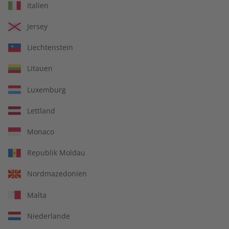
Italien
€ 69,90
€ 149,90
Jersey
Liechtenstein
Litauen
Luxemburg
Lettland
Monaco
Republik Moldau
écoute Audiotrainer
écoute Jahrgang 2023
Nordmazedonien
Jahrgang 2023
Malta
€ 149,90
€ 99,90
Niederlande