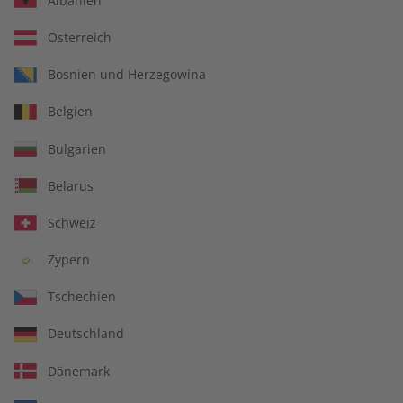
Albanien
Österreich
Bosnien und Herzegowina
écoute Übungsheft –
écoute Magazin –
Belgien
Jahrgang 2025
Jahrgang 2025
€ 69,90
€ 99,90
Bulgarien
Belarus
Schweiz
Zypern
Tschechien
Deutschland
Dänemark