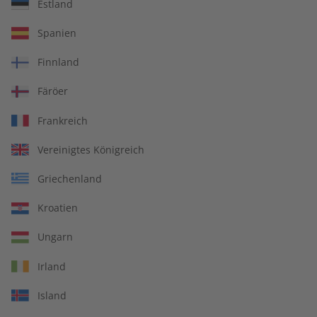
Estland
écoute Audiotrainer –
écoute Jahrgang 2024
Spanien
Jahrgang 2025
€ 149,90
€ 99,90
Finnland
Färöer
Frankreich
Vereinigtes Königreich
Griechenland
Kroatien
Ungarn
Irland
écoute Übungsheft
écoute Audiotrainer
Island
Jahrgang 2024
Jahrgang 2024