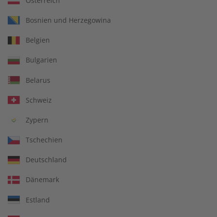
Österreich
Bosnien und Herzegowina
Belgien
Deutsch perfekt
Deutsch perfekt
Bulgarien
Audiotrainer digital
Übungsheft 09/2026
09/2026
Belarus
€ 9,99
€ 5,50
Schweiz
Zypern
LESEPROBE
LESEPROBE
Tschechien
Deutschland
Dänemark
Estland