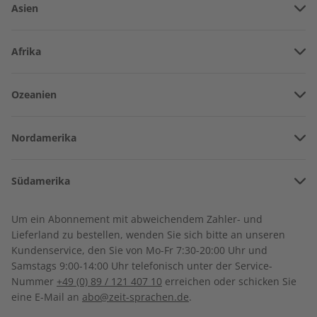
Asien
LESEPROBE
LESEPROBE
Vereinigte Arabische Emirate
Afrika
Afghanistan
Angola
Ozeanien
Armenien
Burkina Faso
Amerikanisch-Samoa
Aserbaidschan
Nordamerika
Benin
Australien
China
Bermuda
Côte d’Ivoire
Südamerika
Neuseeland
Georgien
Deutsch perfekt
Deutsch perfekt
Kanada
Kamerun
eMagazine 07/2026
Übungsheft digital
Argentinien
Sonderverwaltungsregion Hongkong
Um ein Abonnement mit abweichendem Zahler- und
07/2026
Costa Rica
Dschibuti
Lieferland zu bestellen, wenden Sie sich bitte an unseren
Bolivien
Indonesien
€ 9,90
€ 5,50
Kundenservice, den Sie von Mo-Fr 7:30-20:00 Uhr und
Kuba
Algerien
Samstags 9:00-14:00 Uhr telefonisch unter der Service-
Brasilien
Israel
Nummer
+49 (0) 89 / 121 407 10
erreichen oder schicken Sie
Dominikanische Republik
Ägypten
eine E-Mail an
abo@zeit-sprachen.de
.
Chile
LESEPROBE
LESEPROBE
Indien
Guadeloupe
Äthiopien