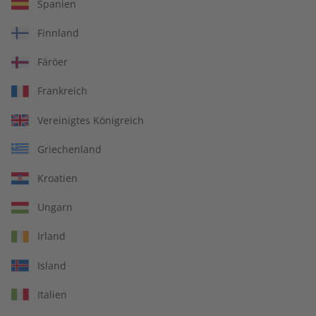
Spanien
Finnland
Deutsch perfekt
Deutsch perfekt
Übungsheft digital
eMagazine 09/2026
Färöer
09/2026
Frankreich
€ 5,50
€ 9,90
Vereinigtes Königreich
LESEPROBE
LESEPROBE
Griechenland
Kroatien
Ungarn
Irland
Island
Italien