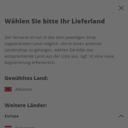
0
Warenkorb
MENÜ
Wählen Sie bitte Ihr Lieferland
Startseite
Deutsch perfekt
Einzelausgaben
Der Versand ist nur in das dem jeweiligen Shop
Einzelausgaben
zugeordneten Land möglich. Um in einen anderen
Ländershop zu gelangen, wählen Sie bitte das
entsprechende Land aus der Liste aus. Ggf. ist eine neue
259 Artikel
Registrierung erforderlich.
Filter
Gewähltes Land:
Albanien
LESEPROBE
LESEPROBE
Weitere Länder:
Europa