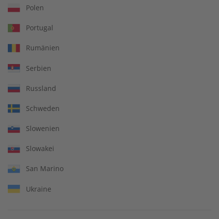
€ 5,50
€ 9,90
Polen
Portugal
LESEPROBE
LESEPROBE
Rumänien
Serbien
Russland
Schweden
Slowenien
Slowakei
Deutsch perfekt
Deutsch perfekt
San Marino
Übungsheft digital
eMagazine 08/2026
08/2026
Ukraine
€ 5,50
€ 9,90