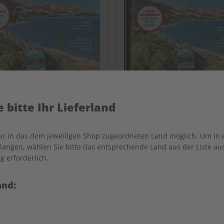
 bitte Ihr Lieferland
nur in das dem jeweiligen Shop zugeordneten Land möglich. Um in
ADESSO 08/2026
ADESSO eMagazine 08/
angen, wählen Sie bitte das entsprechende Land aus der Liste aus.
g erforderlich.
€ 10,50
€ 9,90
and:
LESEPROBE
LES