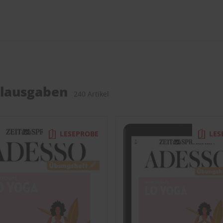
elausgaben
240 Artikel
LESEPROBE
LES