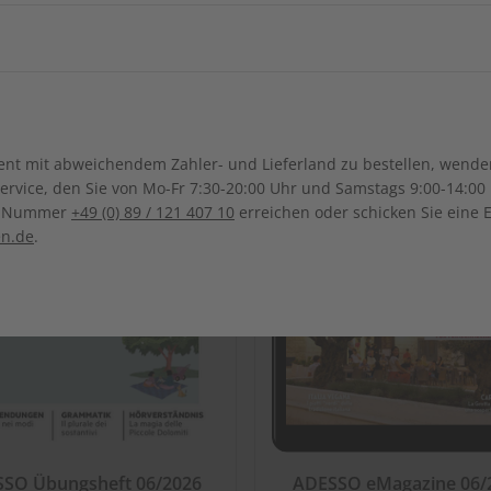
ch-Samoa
Australien
Neuseel
Ägypten
Äthiopien
Irak
Japan
Kanada
Costa Ri
Ghana
Marokko
LESEPROBE
LES
Südkorea
Kasachstan
Dominikanische Republik
Guadeloupe
Mauritius
Malawi
Sonderverwaltungsregion
Malaysia
Bolivien
Brasilien
t mit abweichendem Zahler- und Lieferland zu bestellen, wenden 
Macau
Honduras
Mexiko
Namibia
Nigeria
vice, den Sie von Mo-Fr 7:30-20:00 Uhr und Samstags 9:00-14:00 
Kolumbien
Ecuador
ce-Nummer
+49 (0) 89 / 121 407 10
erreichen oder schicken Sie eine 
Pakistan
Saudi-Arabi
Panama
El Salvador
Senegal
Tunesien
en.de
.
Paraguay
Uruguay
Syrien
Thailand
ten
Uganda
Südafrika
Taiwan
Usbekistan
SO Übungsheft 06/2026
ADESSO eMagazine 06/