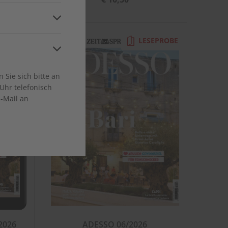
and
ca
EPROBE
LESEPROBE
Sie sich bitte an
Uhr telefonisch
E-Mail an
en
2026
ADESSO 06/2026