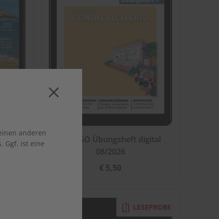
 einen anderen
2026
ADESSO Übungsheft digital
 Ggf. ist eine
08/2026
€ 5,50
EPROBE
LESEPROBE