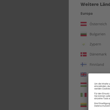
Weitere Länd
Europa
Österreich
Bulgarien
Zypern
Dänemark
Finnland
Vereinigtes 
ADES
Ungarn
Italien
Litauen