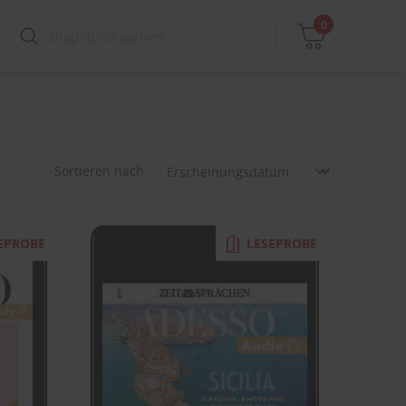
0
Zwischensumme
Sortieren nach
inkl. MwSt., ggf. zzgl. Versandkosten
Zum Warenkorb
EPROBE
LESEPROBE