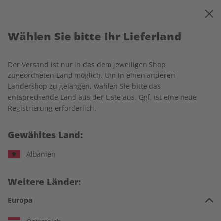
0
Warenkorb
MENÜ
Wählen Sie bitte Ihr Lieferland
Startseite
Rechtliches
Der Versand ist nur in das dem jeweiligen Shop
Allgemeine Geschäfts- und
zugeordneten Land möglich. Um in einen anderen
Ländershop zu gelangen, wählen Sie bitte das
Lieferbedingungen
entsprechende Land aus der Liste aus. Ggf. ist eine neue
Registrierung erforderlich.
1 Geltungsbereich
Gewähltes Land:
Albanien
Nachfolgende Allgemeine Geschäfts- und Lieferbedingungen
(„AGB“) regeln das Vertragsverhältnis zwischen der ZEIT
SPRACHEN GmbH, Kistlerhofstraße 172, 81379 München
Weitere Länder:
(nachfolgend „Verlag“) und den Verbrauchern und
Europa
Unternehmern, die Waren oder Dienstleistungen (z.B. die
Abonnements sowie Einzelausgaben der Print- und Digital-