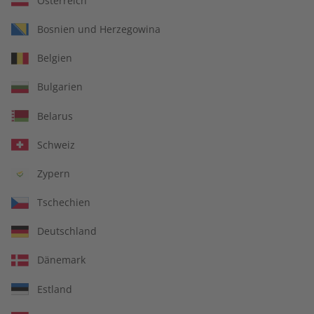
Österreich
Angebote von ADESSO, ECOS, Spotlight, écoute, Deutsch
perfekt, Business Spotlight sowie der ZEIT SPRACHEN App)
Bosnien und Herzegowina
bei dem Verlag bestellen.
Belgien
Es gilt jeweils die zum Zeitpunkt der Bestellung gültige
Fassung dieser AGB.
Bulgarien
Den Kundenservice des Verlages erreichen Sie im Online-
Belarus
Serviceportal
https://kundenportal.zeit-sprachen.de
oder
wie folgt:
Schweiz
Telefonisch*/**:
Zypern
Abonnenten und Buchhändler:
+49 (0) 89 / 121 407 10
Tschechien
Lehrer, Sprachtrainer, Firmen:
+49 (0) 89 / 95 46 77 07
Deutschland
*Montag bis Freitag 08:00 bis 20:00 Uhr, Samstag 09:00 bis
14:00 Uhr
Dänemark
Fax oder Mail:
Estland
Abonnenten und Buchhändler:
+49 (0) 89 / 121 407 11**