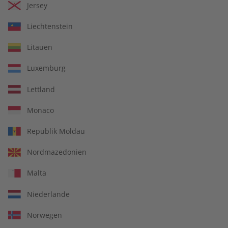
Jersey
Mit Ihrer Bestellung geben Sie ein Angebot zum Abschluss
eines Kauf- oder Abonnementvertrages ab. Ihr Angebot
Liechtenstein
können Sie wie folgt abgeben:
Litauen
Mit Ihrer
Bestellung im Onlineshop oder auf anderen
Bestellseiten
geben Sie durch das Klicken auf den Button
Luxemburg
„Jetzt kaufen“ ein verbindliches Angebot zum Abschluss eines
Lettland
Kaufvertrages ab. Bis zu diesem Zeitpunkt können Sie die
Inhalte Ihres Warenkorbes sowie Ihre Daten jederzeit noch
Monaco
ändern. Im Anschluss erhalten Sie eine E-Mail, die den
Eingang der Bestellung in unserem Shop bestätigt.
Republik Moldau
Bei
Bestellungen per Telefon, Post, Fax oder Bestellkarte
Nordmazedonien
erhalten Sie eine Bestätigung des Eingang Ihres Angebotes
per E-Mail oder Post.
Malta
Die Bestätigung des Eingangs Ihres Angebotes stellt noch
Niederlande
keine Annahme Ihres Angebots dar, sondern informiert Sie
nur darüber, dass Ihre Bestellung eingegangen ist.
Norwegen
Der Vertrag kommt erst dadurch zustande, dass der Verlag