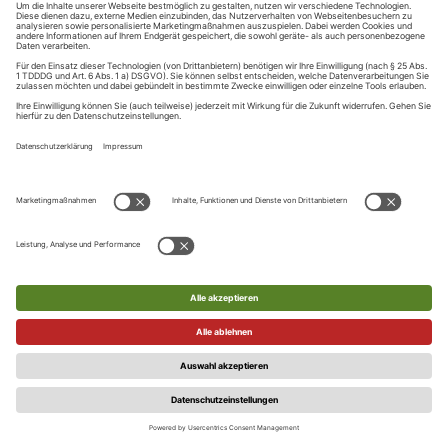
Nutzer diesen Link anklickt, bestätigt er seine E-Mail-Adresse.
Diese Bestätigung ist Voraussetzung dafür, dass der Nutzer
sich künftig über den Login-Service anmeldet oder digitale
Services und Leistungen in Anspruch nehmen kann. Einzelne
Internetangebote können hiervon abweichend vorsehen,
dass der Nutzer in der Session, in der die Registrierung im
Rahmen des zentralen Login-Service erfolgt, bereits
Leistungen in Anspruch nehmen kann, bevor der Nutzer die
E-Mail-Adresse bestätigt.
Der Verlag ist berechtigt, einzelne Registrierungen auch nach
bereits versandter Bestätigungs-E-Mail, ohne Angaben von
Gründen abzulehnen. Eine Vereinbarung zur Nutzung des
Login-Service kommt dann nicht zustande.
Die Nutzungsberechtigung der Services gilt nur für den
Nutzer/Registrierten persönlich und ist nicht übertragbar.
Die Zugangsdaten sind durch den Nutzer/Registrierten sicher
aufzubewahren und dürfen nicht an Dritte weitergegeben
werden. Der Nutzer/Registrierte ist für die Geheimhaltung
seiner Zugangsdaten selbst verantwortlich und haftet für