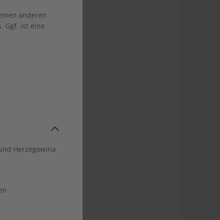
 einen anderen
 Ggf. ist eine
und Herzegowina
hr
 kündbar
en