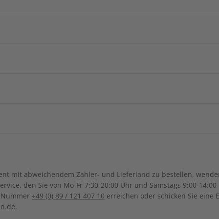
e Berichte
und Wortschatzübungen
Arabische
Afghanistan
Armenie
ZAHLUNGSARTEN
China
Georgien
Burkina Faso
Benin
ngsregion
Indonesien
Israel
Kamerun
Dschibuti
ch-Samoa
Australien
Neuseel
Ägypten
Äthiopien
Irak
Japan
Kanada
Costa Ri
Ghana
Marokko
Südkorea
Kasachstan
Ihre Daten werden SSL-verschlüsselt und sicher übertragen
Dominikanische Republik
Guadeloupe
Mauritius
Malawi
Sonderverwaltungsregion
Malaysia
Bolivien
Brasilien
t mit abweichendem Zahler- und Lieferland zu bestellen, wenden 
Macau
Honduras
Mexiko
Namibia
Nigeria
vice, den Sie von Mo-Fr 7:30-20:00 Uhr und Samstags 9:00-14:00 
Kolumbien
Ecuador
ce-Nummer
+49 (0) 89 / 121 407 10
erreichen oder schicken Sie eine 
UNSER KUNDENSERVICE
Pakistan
Saudi-Arabi
Panama
El Salvador
Senegal
Tunesien
en.de
.
Paraguay
Uruguay
Syrien
Thailand