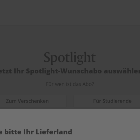
etzt Ihr Spotlight-Wunschabo auswähle
Für wen ist das Abo?
Zum Verschenken
Für Studierende
 bitte Ihr Lieferland