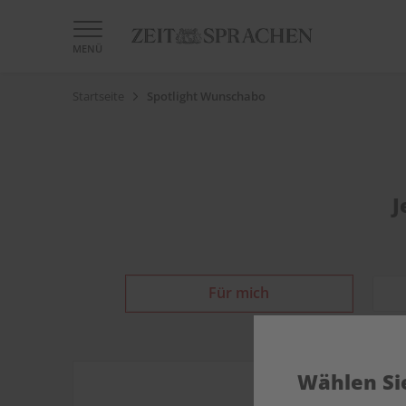
MENÜ
Startseite
Spotlight Wunschabo
J
Für mich
Wählen Sie
DIGITAL