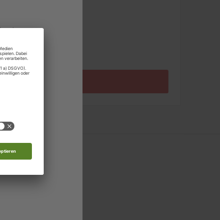
pro Ausgabe:
land
9,99 €
Zum Angebot
rg
 Moldau
nde
d
 in allen relevanten