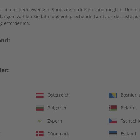
nur in das dem jeweiligen Shop zugeordneten Land möglich. Um in
angen, wählen Sie bitte das entsprechende Land aus der Liste aus.
g erforderlich.
and:
er:
Österreich
Bosnien 
ungsheft und Audiotrainer
14 Ausgaben pro Ja
Bulgarien
Belarus
Jederzeit monatlich
Zypern
Tschechi
d
Dänemark
Estland