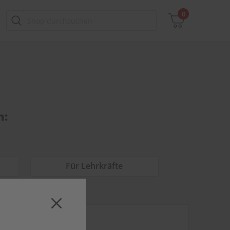
0
Zwischensumme
inkl. MwSt., ggf. zzgl. Versandkosten
n:
Zum Warenkorb
Für Lehrkräfte
PRINT