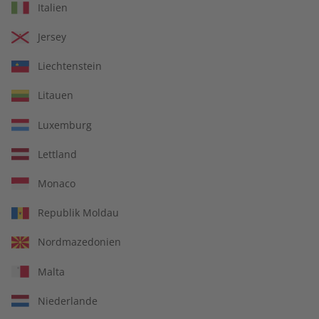
Italien
Jersey
Liechtenstein
Litauen
Luxemburg
Kostenfreie Lieferung direkt zu Ihnen nach
Hause
Lettland
14 Ausgaben pro Jahr
Monaco
Jederzeit monatlich kündbar
Republik Moldau
Nordmazedonien
pro Ausgabe:
Malta
Niederlande
9,99 €