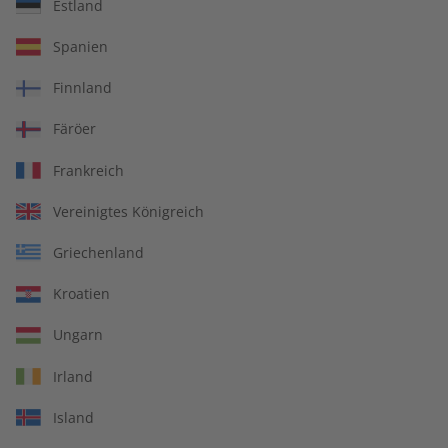
Übungsheft und Audiotrainer
Estland
14 Ausgaben pro Jahr
Spanien
Bequem lesen auf jedem Gerät
Finnland
Jederzeit monatlich kündbar
Färöer
pro Ausgabe:
Frankreich
Vereinigtes Königreich
9,99 €
Griechenland
Zum Angebot
Kroatien
Ungarn
PRINT
Irland
Island