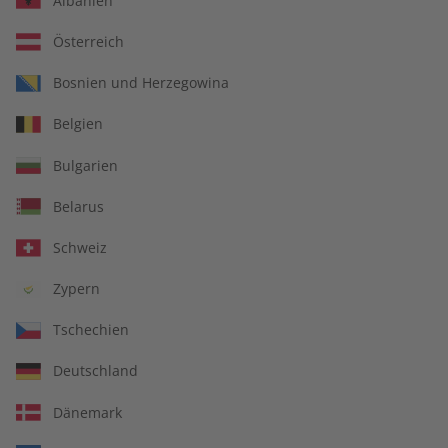
Albanien
Österreich
Für Lehrkräfte
Bosnien und Herzegowina
Belgien
DIGITAL
Bulgarien
Belarus
Schweiz
Zypern
Tschechien
Deutschland
Dänemark
Alles inklusive: eMagazine, digitales