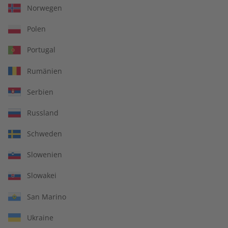
Norwegen
Zum Angebot
Polen
Portugal
Rumänien
Serbien
IHRE VORTEILE
Russland
Schweden
In jeder Ausgabe spannende Einblicke und aktuelle Berichte
Slowenien
Slowakei
San Marino
Großer Sprachteil mit Grammatik- und Wortschatzübungen
Ukraine