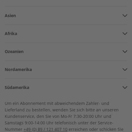
Asien
Vereinigte Arabische Emirate
Afrika
Afghanistan
Angola
Ozeanien
Armenien
Spotlight Jahrgang 2022
Spotlight Audiotrainer
Burkina Faso
Jahrgang 2021
Amerikanisch-Samoa
Aserbaidschan
€ 99,90
€ 149,90
Nordamerika
Benin
Australien
China
Bermuda
Côte d’Ivoire
Südamerika
Neuseeland
Georgien
Kanada
Kamerun
Argentinien
Sonderverwaltungsregion Hongkong
Um ein Abonnement mit abweichendem Zahler- und
Costa Rica
Dschibuti
Lieferland zu bestellen, wenden Sie sich bitte an unseren
Bolivien
Indonesien
Kundenservice, den Sie von Mo-Fr 7:30-20:00 Uhr und
Kuba
Algerien
Samstags 9:00-14:00 Uhr telefonisch unter der Service-
Brasilien
Israel
Nummer
+49 (0) 89 / 121 407 10
erreichen oder schicken Sie
Dominikanische Republik
Ägypten