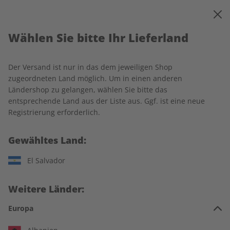
0
Warenkorb
MENÜ
Wählen Sie bitte Ihr Lieferland
Startseite
Spotlight
Produkte
Der Versand ist nur in das dem jeweiligen Shop
Produkte
zugeordneten Land möglich. Um in einen anderen
Ländershop zu gelangen, wählen Sie bitte das
entsprechende Land aus der Liste aus. Ggf. ist eine neue
20 Artikel
Registrierung erforderlich.
Filter
Gewähltes Land:
El Salvador
Weitere Länder:
Europa