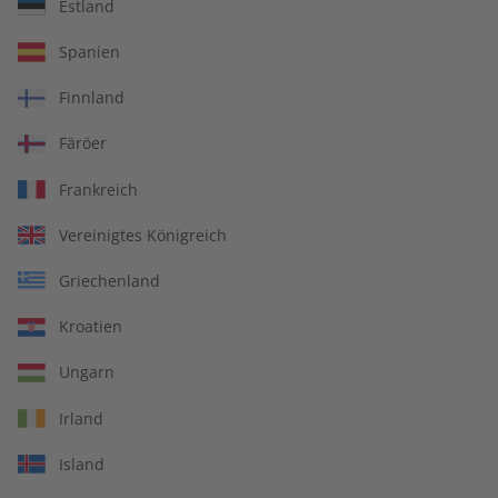
Estland
Spotlight Magazin –
Spotlight Übungsheft
Spanien
Jahrgang 2025
Jahrgang 2024
€ 99,90
€ 69,90
Finnland
Färöer
Frankreich
Vereinigtes Königreich
Griechenland
Kroatien
Ungarn
Irland
Spotlight Jahrgang 2024
Spotlight Audiotrainer
Island
Jahrgang 2024