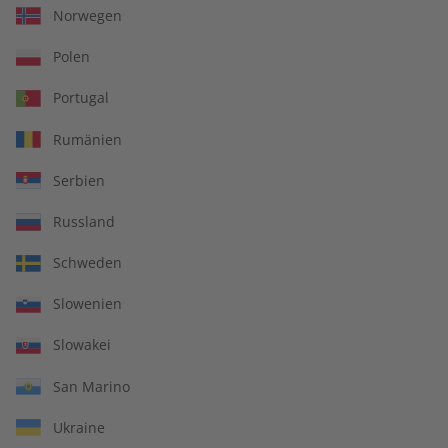
Norwegen
Polen
Portugal
Rumänien
Serbien
Russland
Spotlight Jahrgang 2023
Spotlight Audiotrainer
Schweden
Jahrgang 2022
Slowenien
€ 99,90
€ 149,90
Slowakei
San Marino
Ukraine