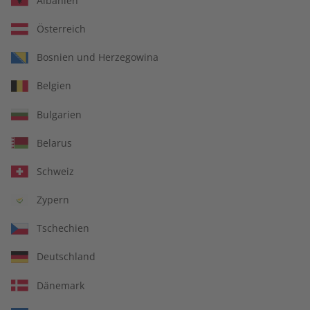
Albanien
Österreich
Bosnien und Herzegowina
Spotlight Übungsheft –
Spotlight Audiotrainer –
Belgien
Jahrgang 2025
Jahrgang 2025
€ 69,90
€ 149,90
Bulgarien
Belarus
Schweiz
Zypern
Tschechien
Deutschland
Dänemark