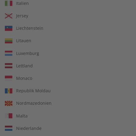
Italien
€ 99,90
€ 149,90
Jersey
Liechtenstein
Litauen
Luxemburg
Lettland
Monaco
Republik Moldau
Spotlight Übungsheft
Spotlight Audiotrainer
Nordmazedonien
Jahrgang 2023
Jahrgang 2023
Malta
€ 69,90
€ 149,90
Niederlande