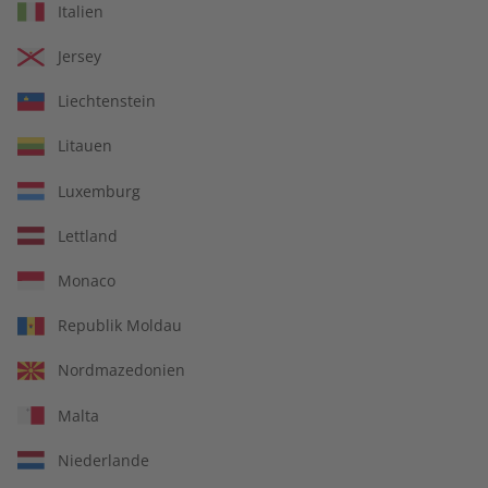
Italien
€ 10,50
€ 9,90
Jersey
LESEPROBE
LESEPROBE
Liechtenstein
Litauen
Luxemburg
Lettland
Monaco
Republik Moldau
ADESSO Übungsheft
ADESSO Übungsheft
Nordmazedonien
digital 08/2026
08/2026
Malta
€ 5,50
€ 5,50
Niederlande