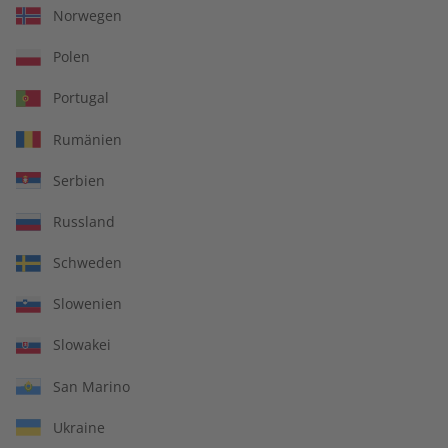
Norwegen
LESEPROBE
LESEPROBE
Polen
Portugal
Rumänien
Serbien
Russland
ADESSO 08/2026
ADESSO Audiotrainer
Schweden
digital 08/2026
Slowenien
€ 10,50
€ 9,99
Slowakei
San Marino
LESEPROBE
LESEPROBE
Ukraine