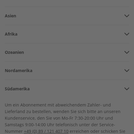
Asien
Vereinigte Arabische Emirate
Afrika
Afghanistan
Angola
Ozeanien
Armenien
ADESSO Übungsheft
ADESSO Audiotrainer
Burkina Faso
digital 07/2026
digital 07/2026
Amerikanisch-Samoa
Aserbaidschan
€ 5,50
€ 9,99
Nordamerika
Benin
Australien
China
Bermuda
Côte d’Ivoire
Südamerika
Neuseeland
Georgien
LESEPROBE
LESEPROBE
Kanada
Kamerun
Argentinien
Sonderverwaltungsregion Hongkong
Um ein Abonnement mit abweichendem Zahler- und
Costa Rica
Dschibuti
Lieferland zu bestellen, wenden Sie sich bitte an unseren
Bolivien
Indonesien
Kundenservice, den Sie von Mo-Fr 7:30-20:00 Uhr und
Kuba
Algerien
Samstags 9:00-14:00 Uhr telefonisch unter der Service-
Brasilien
Israel
Nummer
+49 (0) 89 / 121 407 10
erreichen oder schicken Sie
Dominikanische Republik
Ägypten