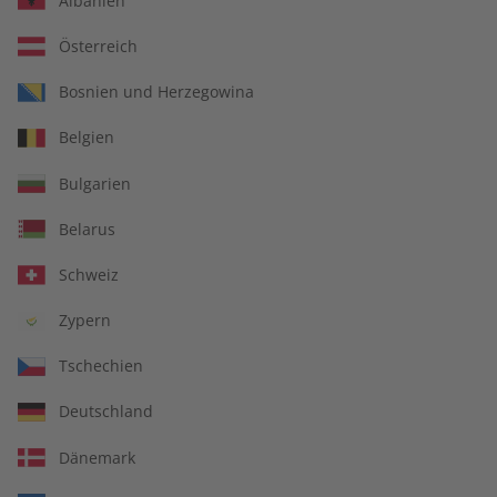
Albanien
Österreich
Bosnien und Herzegowina
ADESSO Audiotrainer
ADESSO eMagazine
Belgien
digital 09/2026
09/2026
€ 9,99
€ 9,90
Bulgarien
Belarus
LESEPROBE
LESEPROBE
Schweiz
Zypern
Tschechien
Deutschland
Dänemark