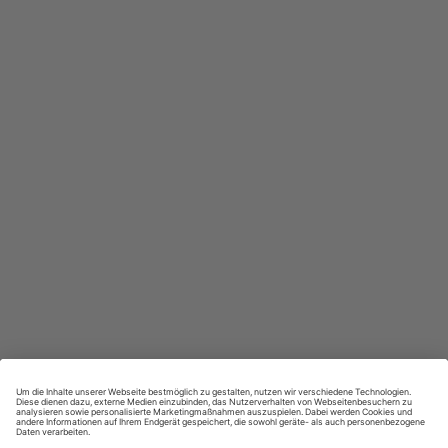
In jeder Ausgabe spannende Einblicke und aktuelle Berichte
Großer Sprachteil mit Grammatik- und Wortschatzübungen
Lernen in allen relevanten Niveaustufen
ZAHLUNGSARTEN