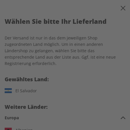
0
Warenkorb
MENÜ
Wählen Sie bitte Ihr Lieferland
Startseite
ADESSO
Einzelausgaben
Der Versand ist nur in das dem jeweiligen Shop
Einzelausgaben
zugeordneten Land möglich. Um in einen anderen
Ländershop zu gelangen, wählen Sie bitte das
entsprechende Land aus der Liste aus. Ggf. ist eine neue
240 Artikel
Registrierung erforderlich.
Filter
Gewähltes Land:
El Salvador
LESEPROBE
LESEPROBE
Weitere Länder:
Europa