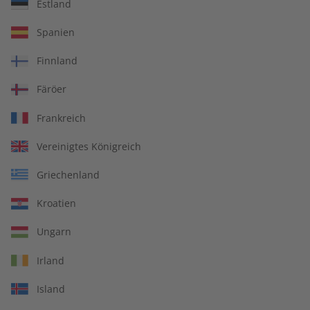
Estland
ADESSO Übungsheft
ADESSO Übungsheft
Spanien
digital 09/2026
09/2026
€ 5,50
€ 5,50
Finnland
Färöer
LESEPROBE
LESEPROBE
Frankreich
Vereinigtes Königreich
Griechenland
Kroatien
Ungarn
Irland
ADESSO 09/2026
ADESSO eMagazine
Island
08/2026