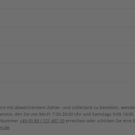
e Berichte
und Wortschatzübungen
Arabische
Afghanistan
Armenie
ZAHLUNGSARTEN
China
Georgien
Burkina Faso
Benin
ngsregion
Indonesien
Israel
Kamerun
Dschibuti
ch-Samoa
Australien
Neuseel
Ägypten
Äthiopien
Irak
Japan
Kanada
Costa Ri
Ghana
Marokko
Südkorea
Kasachstan
Ihre Daten werden SSL-verschlüsselt und sicher übertragen
Dominikanische Republik
Guadeloupe
Mauritius
Malawi
Sonderverwaltungsregion
Malaysia
Bolivien
Brasilien
t mit abweichendem Zahler- und Lieferland zu bestellen, wenden 
Macau
Honduras
Mexiko
Namibia
Nigeria
vice, den Sie von Mo-Fr 7:30-20:00 Uhr und Samstags 9:00-14:00 
Kolumbien
Ecuador
ce-Nummer
+49 (0) 89 / 121 407 10
erreichen oder schicken Sie eine 
UNSER KUNDENSERVICE
Pakistan
Saudi-Arabi
Panama
El Salvador
Senegal
Tunesien
en.de
.
Paraguay
Uruguay
Syrien
Thailand