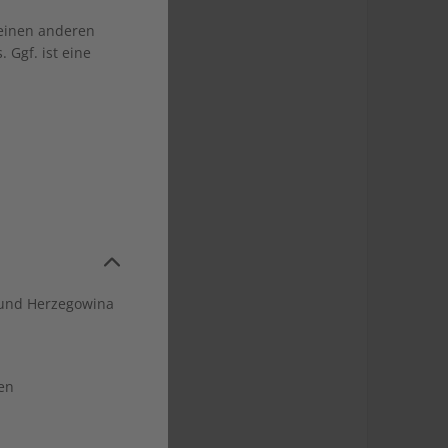
 einen anderen
 Ggf. ist eine
und Herzegowina
hr
 kündbar
en