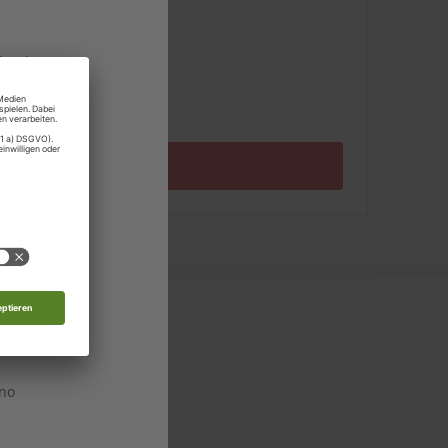
pro Ausgabe:
land
9,99 €
Zum Angebot
rg
 Moldau
nde
d
ino
 in allen relevanten