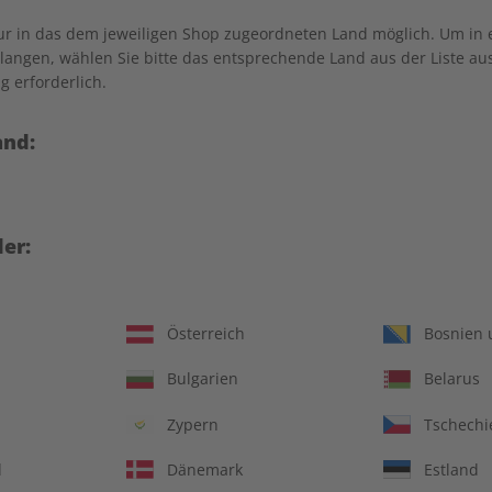
nur in das dem jeweiligen Shop zugeordneten Land möglich. Um in
angen, wählen Sie bitte das entsprechende Land aus der Liste aus.
g erforderlich.
and:
er:
Österreich
Bosnien 
ungsheft und Audiotrainer
14 Ausgaben pro Ja
Bulgarien
Belarus
Jederzeit monatlich
Zypern
Tschechi
d
Dänemark
Estland