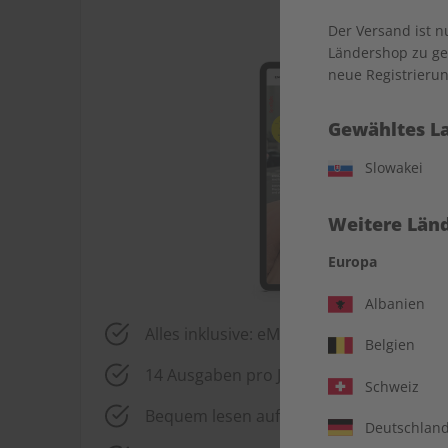
Der Versand ist 
Ländershop zu gel
neue Registrierun
Gewähltes L
Slowakei
Weitere Länd
Europa
Albanien
Alles inklusive: eMagazine, digitales Üb
Belgien
14 Ausgaben pro Jahr
Schweiz
Bequem lesen auf jedem Gerät
Deutschlan