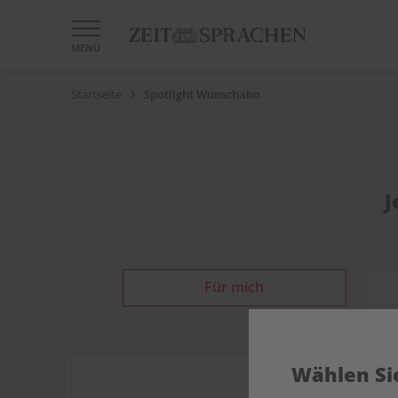
MENÜ
Startseite
Spotlight Wunschabo
J
Für mich
Wählen Sie
DIGITAL