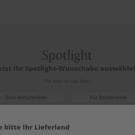
etzt Ihr Spotlight-Wunschabo auswähle
Für wen ist das Abo?
Zum Verschenken
Für Studierende
 bitte Ihr Lieferland