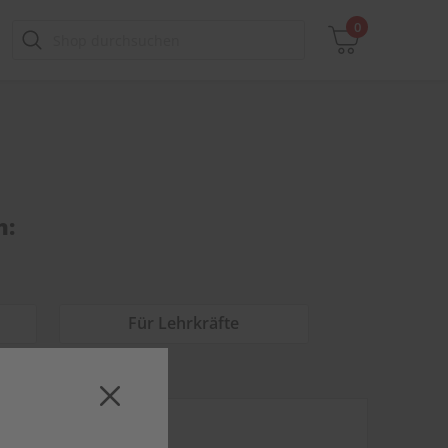
0
Zwischensumme
inkl. MwSt., ggf. zzgl. Versandkosten
n:
Zum Warenkorb
Für Lehrkräfte
PRINT