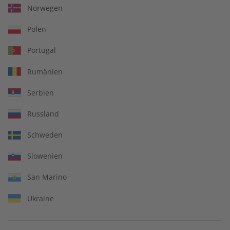
sei denn, dass solche Schäden vom Verlag oder seinen
Norwegen
Mitarbeitern vorsätzlich oder grob fahrlässig herbeigeführt
Polen
worden sind.
Portugal
Rumänien
IHRE VORTEILE
Serbien
Russland
In jeder Ausgabe spannende Einblicke und aktuelle Berichte
Schweden
Slowenien
San Marino
Großer Sprachteil mit Grammatik- und Wortschatzübungen
Ukraine