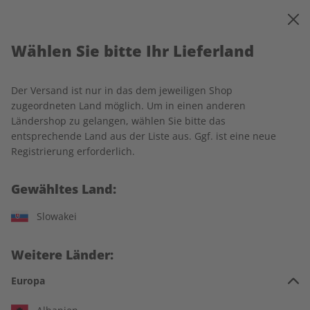
0
Warenkorb
MENÜ
Wählen Sie bitte Ihr Lieferland
Startseite
Rechtliches
Der Versand ist nur in das dem jeweiligen Shop
Impressum
zugeordneten Land möglich. Um in einen anderen
Ländershop zu gelangen, wählen Sie bitte das
entsprechende Land aus der Liste aus. Ggf. ist eine neue
ZEIT SPRACHEN GmbH
Registrierung erforderlich.
Kistlerhofstraße 172
Gewähltes Land:
81379 München
Deutschland
Slowakei
Telefon: +49 (0) 89/8 56 81-0
E-Mail:
abo@zeit-sprachen.de
Weitere Länder:
Amtsgericht München HRB 179611
Europa
Umsatzsteueridentifikationsnummer: DE 265 973 410
Geschäftsführung und Herausgeber: Ulrich Sommer