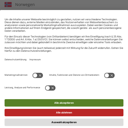
Norwegen
Polen
ZAHLUNGSARTEN
Portugal
Rumänien
Serbien
Russland
Schweden
Ihre Daten werden SSL-verschlüsselt und sicher übertragen
Slowenien
Slowakei
UNSER KUNDENSERVICE
Telefon
San Marino
UNSERE SPRACHEN
+49 (0) 89 / 121 407 10
Ukraine
Englisch