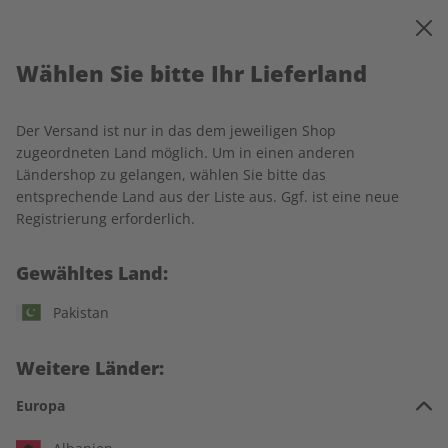
0
Warenkorb
MENÜ
Wählen Sie bitte Ihr Lieferland
Startseite
Lieferung und Zahlung
Der Versand ist nur in das dem jeweiligen Shop
Lieferung und Zahlung
zugeordneten Land möglich. Um in einen anderen
Ländershop zu gelangen, wählen Sie bitte das
entsprechende Land aus der Liste aus. Ggf. ist eine neue
Erscheinungsfrequenz
Registrierung erforderlich.
Gewähltes Land:
Von den Sprachmagazinen Spotlight, Écoute, Ecos, Adesso
und Deutsch perfekt erscheinen jeweils 14 Ausgaben im Jahr,
Pakistan
von Business Spotlight 12 Ausgaben.
Preise und Versandkosten
Weitere Länder:
Europa
Es gelten die Preise zum Zeitpunkt der Bestellung. Alle Preise