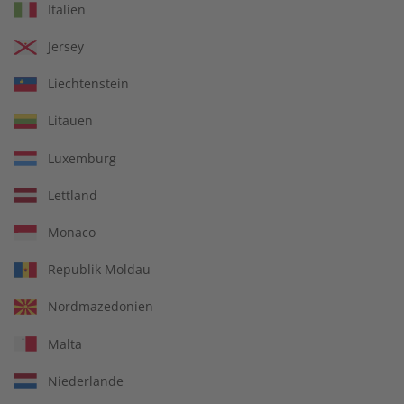
Italien
Jersey
Liechtenstein
IHRE VORTEILE
Litauen
Luxemburg
In jeder Ausgabe spannende Einblicke und aktuelle Berichte
Lettland
Monaco
Republik Moldau
Großer Sprachteil mit Grammatik- und Wortschatzübungen
Nordmazedonien
Malta
Lernen in allen relevanten Niveaustufen
Niederlande