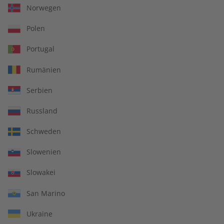
Norwegen
€ 99,90
€ 69,90
Polen
Portugal
Rumänien
Serbien
Russland
Schweden
Slowenien
Slowakei
Deutsch perfekt
Deutsch perfekt
Audiotrainer Jahrgang
Audiotrainer Jahrgang
San Marino
2023
2022
€ 149,90
€ 149,90
Ukraine