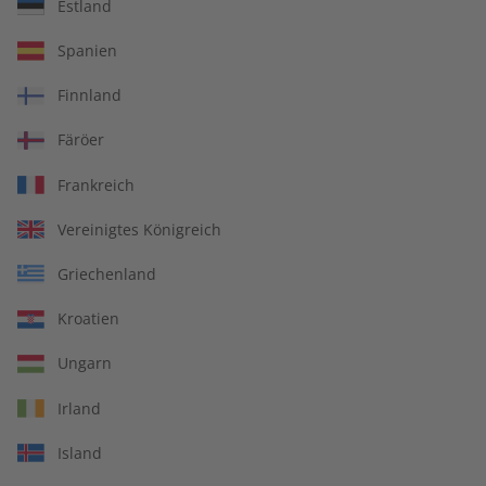
Estland
Spanien
Deutsch perfekt
Deutsch perfekt
Magazin – Jahrgang 2025
Audiotrainer Jahrgang
Finnland
2024
Färöer
€ 99,90
€ 149,90
Frankreich
Vereinigtes Königreich
Griechenland
Kroatien
Ungarn
Irland
Island