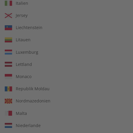
Deutsch perfekt
Deutsch perfekt
Italien
Übungsheft Jahrgang
Jahrgang 2024
2024
Jersey
€ 69,90
€ 99,90
Liechtenstein
Litauen
Luxemburg
Lettland
Monaco
Republik Moldau
Nordmazedonien
Malta
Deutsch perfekt
Deutsch perfekt
Jahrgang 2023
Übungsheft Jahrgang
Niederlande
2023