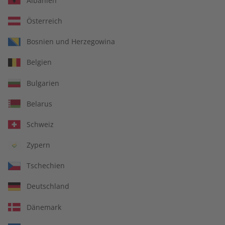
Albanien
Österreich
Bosnien und Herzegowina
Deutsch perfekt
Deutsch perfekt
Belgien
Übungsheft – Jahrgang
Audiotrainer – Jahrgang
2025
2025
Bulgarien
€ 69,90
€ 149,90
Belarus
Schweiz
Zypern
Tschechien
Deutschland
Dänemark