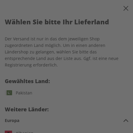
0
Warenkorb
MENÜ
Wählen Sie bitte Ihr Lieferland
Startseite
Deutsch perfekt
Produkte
Der Versand ist nur in das dem jeweiligen Shop
Produkte
zugeordneten Land möglich. Um in einen anderen
Ländershop zu gelangen, wählen Sie bitte das
entsprechende Land aus der Liste aus. Ggf. ist eine neue
17 Artikel
Registrierung erforderlich.
Filter
Gewähltes Land:
Pakistan
Weitere Länder:
Europa