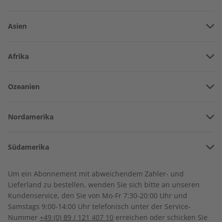
Asien
Vereinigte Arabische Emirate
Afrika
Afghanistan
Angola
Ozeanien
Armenien
Burkina Faso
Amerikanisch-Samoa
Aserbaidschan
Nordamerika
Benin
Australien
China
Bermuda
Côte d’Ivoire
Deutsch perfekt
Deutsch perfekt
Südamerika
Neuseeland
Georgien
Jahrgang 2022
Audiotrainer 6/2021
Kanada
Kamerun
Argentinien
Sonderverwaltungsregion Hongkong
€ 99,90
€ 14,50
Um ein Abonnement mit abweichendem Zahler- und
Costa Rica
Dschibuti
Lieferland zu bestellen, wenden Sie sich bitte an unseren
Bolivien
Indonesien
Kundenservice, den Sie von Mo-Fr 7:30-20:00 Uhr und
Kuba
Algerien
Samstags 9:00-14:00 Uhr telefonisch unter der Service-
Brasilien
Israel
Nummer
+49 (0) 89 / 121 407 10
erreichen oder schicken Sie
Dominikanische Republik
Ägypten