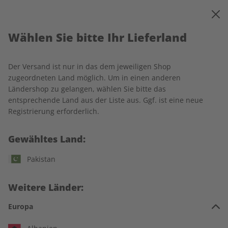
0
Warenkorb
MENÜ
Wählen Sie bitte Ihr Lieferland
Startseite
Business Spotlight
Produkte
Business Spotlight Übungsheft Jahrgang 2023
Der Versand ist nur in das dem jeweiligen Shop
zugeordneten Land möglich. Um in einen anderen
Ländershop zu gelangen, wählen Sie bitte das
entsprechende Land aus der Liste aus. Ggf. ist eine neue
Registrierung erforderlich.
Gewähltes Land:
Pakistan
Weitere Länder:
Europa