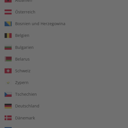
Albanien
Österreich
Business Spotlight Übungsheft
Bosnien und Herzegowina
Jahrgang 2023
Belgien
Verfügbar - Nur solange der Vorrat reicht
Bulgarien
Belarus
Anzahl
Schweiz
Zypern
€ 49,90
inkl. MwSt., zzgl.
Versand
Tschechien
Deutschland
In den Warenkorb
Dänemark