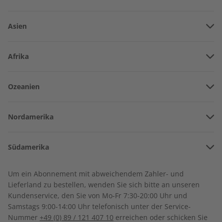
Asien
Vereinigte Arabische Emirate
Afrika
Afghanistan
Angola
Ozeanien
Armenien
écoute Übungsheft
écoute Übungsheft
Burkina Faso
Jahrgang 2022
Jahrgang 2021
Amerikanisch-Samoa
Aserbaidschan
€ 69,90
€ 59,90
Nordamerika
Benin
Australien
China
Bermuda
Côte d’Ivoire
Südamerika
Neuseeland
Georgien
Kanada
Kamerun
Argentinien
Sonderverwaltungsregion Hongkong
Um ein Abonnement mit abweichendem Zahler- und
Costa Rica
Dschibuti
Lieferland zu bestellen, wenden Sie sich bitte an unseren
Bolivien
Indonesien
Kundenservice, den Sie von Mo-Fr 7:30-20:00 Uhr und
Kuba
Algerien
Samstags 9:00-14:00 Uhr telefonisch unter der Service-
Brasilien
Israel
Nummer
+49 (0) 89 / 121 407 10
erreichen oder schicken Sie
Dominikanische Republik
Ägypten