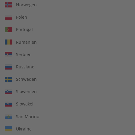
Norwegen
Polen
Portugal
Rumänien
Serbien
Russland
écoute Audiotrainer
écoute Jahrgang 2022
Schweden
Jahrgang 2023
Slowenien
€ 149,90
€ 99,90
Slowakei
San Marino
Ukraine