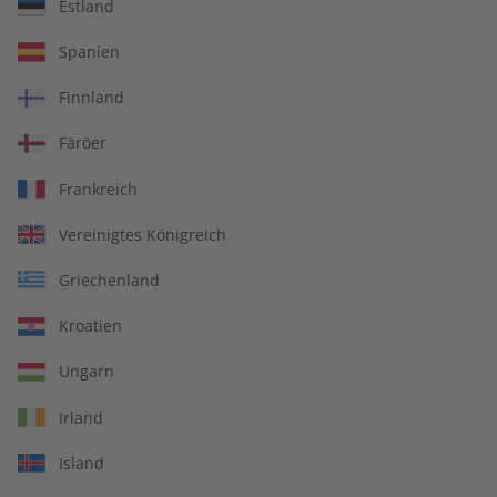
Estland
écoute Magazin –
écoute Übungsheft
Spanien
Jahrgang 2025
Jahrgang 2024
€ 99,90
€ 69,90
Finnland
Färöer
Frankreich
Vereinigtes Königreich
Griechenland
Kroatien
Ungarn
Irland
écoute Jahrgang 2024
écoute Audiotrainer
Island
Jahrgang 2024