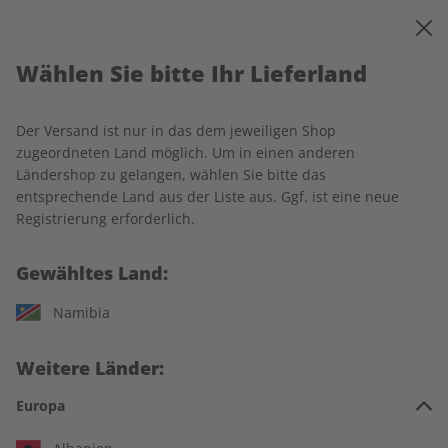
0
Warenkorb
MENÜ
Wählen Sie bitte Ihr Lieferland
Startseite
écoute
Produkte
Der Versand ist nur in das dem jeweiligen Shop
Produkte
zugeordneten Land möglich. Um in einen anderen
Ländershop zu gelangen, wählen Sie bitte das
entsprechende Land aus der Liste aus. Ggf. ist eine neue
20 Artikel
Registrierung erforderlich.
Filter
Gewähltes Land:
Namibia
Weitere Länder:
Europa