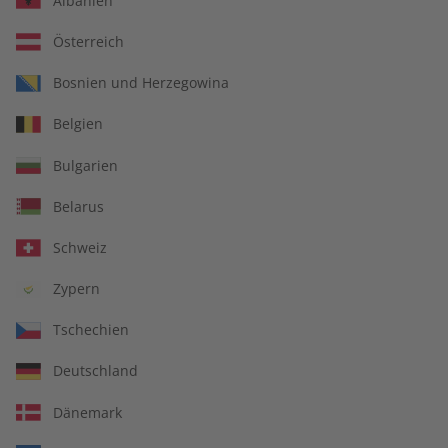
Albanien
Österreich
Bosnien und Herzegowina
écoute Übungsheft –
écoute Audiotrainer –
Belgien
Jahrgang 2025
Jahrgang 2025
€ 69,90
€ 149,90
Bulgarien
Belarus
Schweiz
Zypern
Tschechien
Deutschland
Dänemark