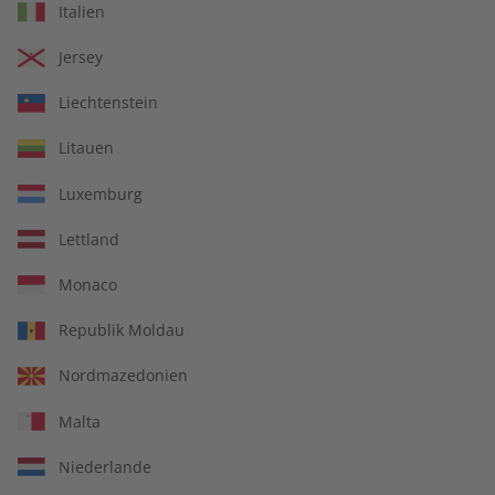
Italien
€ 99,90
€ 149,90
Jersey
Liechtenstein
Litauen
Luxemburg
Lettland
Monaco
Republik Moldau
écoute Jahrgang 2023
écoute Übungsheft
Nordmazedonien
Jahrgang 2023
Malta
€ 99,90
€ 69,90
Niederlande