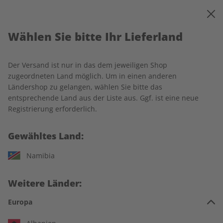
0
Warenkorb
MENÜ
Barrierefreiheit bei DPV
Wählen Sie bitte Ihr Lieferland
Der Versand ist nur in das dem jeweiligen Shop
DPV möchte allen Menschen den Zugang zu den Angeboten
zugeordneten Land möglich. Um in einen anderen
im Shop und auf den Landingpages, relevanten
Ländershop zu gelangen, wählen Sie bitte das
Informationen sowie Kontakt- und ggf. Self-Service-
entsprechende Land aus der Liste aus. Ggf. ist eine neue
Möglichkeiten im Serviceportal, sowie Registrierung und
Registrierung erforderlich.
Login für digitale Angebote ermöglichen – unabhängig von
individuellen Fähigkeiten oder Einschränkungen. Wir
Gewähltes Land:
arbeiten kontinuierlich daran, unsere Plattform barrierefrei
zu gestalten. Welche Funktionen die Sites unterstützt, hängt
Namibia
jedoch auch vom verwendeten Gerät ab.
Hier erfahren Sie, wie wir Barrierefreiheit umsetzen, welche
Weitere Länder:
Hilfsmittel unterstützt werden und wo es noch
Verbesserungsbedarf gibt.
Europa