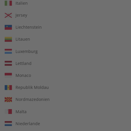
Italien
€ 5,50
€ 10,50
Jersey
LESEPROBE
LESEPROBE
Liechtenstein
Litauen
Luxemburg
Lettland
Monaco
Republik Moldau
Spotlight Audiotrainer
Spotlight Übungsheft
Nordmazedonien
digital 08/2026
08/2026
Malta
€ 9,99
€ 5,50
Niederlande