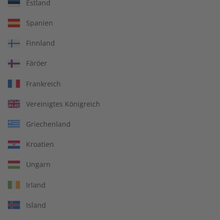
Estland
Spotlight eMagazine
Spotlight 09/2026
Spanien
09/2026
€ 9,90
€ 10,50
Finnland
Färöer
LESEPROBE
LESEPROBE
Frankreich
Vereinigtes Königreich
Griechenland
Kroatien
Ungarn
Irland
Spotlight Übungsheft
Spotlight 08/2026
Island
09/2026