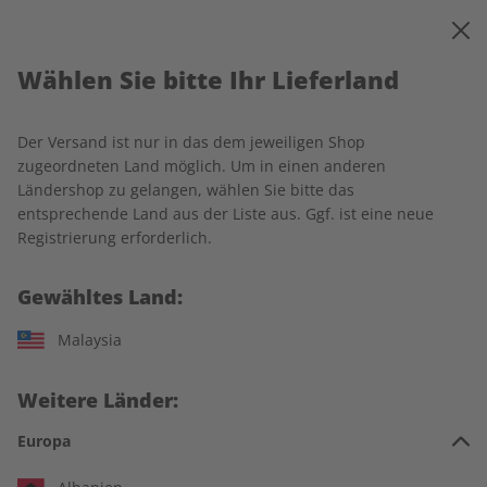
0
Warenkorb
MENÜ
Wählen Sie bitte Ihr Lieferland
Startseite
Spotlight
Einzelausgaben
Der Versand ist nur in das dem jeweiligen Shop
Einzelausgaben
zugeordneten Land möglich. Um in einen anderen
Ländershop zu gelangen, wählen Sie bitte das
entsprechende Land aus der Liste aus. Ggf. ist eine neue
226 Artikel
Registrierung erforderlich.
Filter
Gewähltes Land:
Malaysia
LESEPROBE
LESEPROBE
Weitere Länder:
Europa