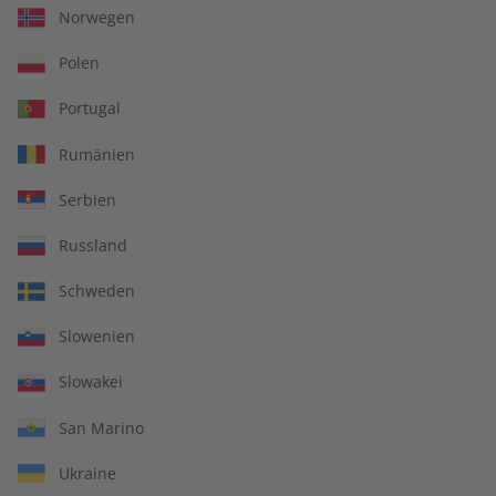
Norwegen
LESEPROBE
LESEPROBE
Polen
Portugal
Rumänien
Serbien
Russland
Spotlight Übungsheft
Spotlight eMagazine
Schweden
digital 08/2026
08/2026
Slowenien
€ 5,50
€ 9,90
Slowakei
San Marino
LESEPROBE
LESEPROBE
Ukraine