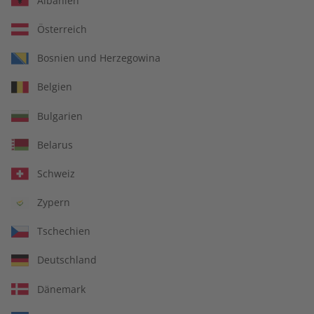
Albanien
Österreich
Bosnien und Herzegowina
Spotlight Audiotrainer
Spotlight Übungsheft
Belgien
digital 09/2026
digital 09/2026
€ 9,99
€ 5,50
Bulgarien
Belarus
LESEPROBE
LESEPROBE
Schweiz
Zypern
Tschechien
Deutschland
Dänemark