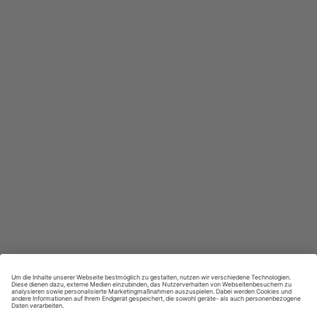
In jeder Ausgabe spannende Einblicke und aktuelle Berichte
Großer Sprachteil mit Grammatik- und Wortschatzübungen
Lernen in allen relevanten Niveaustufen
ZAHLUNGSARTEN