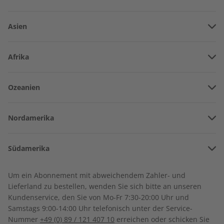
Asien
Vereinigte Arabische Emirate
Afrika
Afghanistan
Angola
Ozeanien
Armenien
Spotlight 07/2026
Spotlight eMagazine
Burkina Faso
07/2026
Amerikanisch-Samoa
Aserbaidschan
€ 10,50
€ 9,90
Nordamerika
Benin
Australien
China
Bermuda
Côte d’Ivoire
Südamerika
Neuseeland
Georgien
LESEPROBE
LESEPROBE
Kanada
Kamerun
Argentinien
Sonderverwaltungsregion Hongkong
Um ein Abonnement mit abweichendem Zahler- und
Costa Rica
Dschibuti
Lieferland zu bestellen, wenden Sie sich bitte an unseren
Bolivien
Indonesien
Kundenservice, den Sie von Mo-Fr 7:30-20:00 Uhr und
Kuba
Algerien
Samstags 9:00-14:00 Uhr telefonisch unter der Service-
Brasilien
Israel
Nummer
+49 (0) 89 / 121 407 10
erreichen oder schicken Sie
Dominikanische Republik
Ägypten