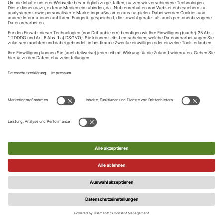
Nutzer diesen Link anklickt, bestätigt er seine E-Mail-Adresse.
Diese Bestätigung ist Voraussetzung dafür, dass der Nutzer
sich künftig über den Login-Service anmeldet oder digitale
Services und Leistungen in Anspruch nehmen kann. Einzelne
Internetangebote können hiervon abweichend vorsehen,
dass der Nutzer in der Session, in der die Registrierung im
Rahmen des zentralen Login-Service erfolgt, bereits
Leistungen in Anspruch nehmen kann, bevor der Nutzer die
E-Mail-Adresse bestätigt.
Der Verlag ist berechtigt, einzelne Registrierungen auch nach
bereits versandter Bestätigungs-E-Mail, ohne Angaben von
Gründen abzulehnen. Eine Vereinbarung zur Nutzung des
Login-Service kommt dann nicht zustande.
Die Nutzungsberechtigung der Services gilt nur für den
Nutzer/Registrierten persönlich und ist nicht übertragbar.
Die Zugangsdaten sind durch den Nutzer/Registrierten sicher
aufzubewahren und dürfen nicht an Dritte weitergegeben
werden. Der Nutzer/Registrierte ist für die Geheimhaltung
seiner Zugangsdaten selbst verantwortlich und haftet für