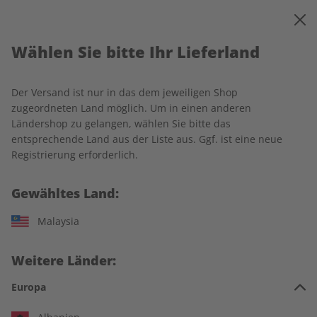
0
Warenkorb
MENÜ
Wählen Sie bitte Ihr Lieferland
Startseite
Rechtliches
Der Versand ist nur in das dem jeweiligen Shop
Allgemeine Geschäfts- und
zugeordneten Land möglich. Um in einen anderen
Ländershop zu gelangen, wählen Sie bitte das
Lieferbedingungen
entsprechende Land aus der Liste aus. Ggf. ist eine neue
Registrierung erforderlich.
1 Geltungsbereich
Gewähltes Land:
Malaysia
Nachfolgende Allgemeine Geschäfts- und Lieferbedingungen
(„AGB“) regeln das Vertragsverhältnis zwischen der ZEIT
SPRACHEN GmbH, Kistlerhofstraße 172, 81379 München
Weitere Länder:
(nachfolgend „Verlag“) und den Verbrauchern und
Europa
Unternehmern, die Waren oder Dienstleistungen (z.B. die
Abonnements sowie Einzelausgaben der Print- und Digital-