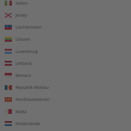
Italien
Mit Ihrer Bestellung geben Sie ein Angebot zum Abschluss
eines Kauf- oder Abonnementvertrages ab. Ihr Angebot
Jersey
können Sie wie folgt abgeben:
Liechtenstein
Mit Ihrer
Bestellung im Onlineshop oder auf anderen
Bestellseiten
geben Sie durch das Klicken auf den Button
Litauen
„Jetzt kaufen“ ein verbindliches Angebot zum Abschluss eines
Luxemburg
Kaufvertrages ab. Bis zu diesem Zeitpunkt können Sie die
Inhalte Ihres Warenkorbes sowie Ihre Daten jederzeit noch
Lettland
ändern. Im Anschluss erhalten Sie eine E-Mail, die den
Eingang der Bestellung in unserem Shop bestätigt.
Monaco
Bei
Bestellungen per Telefon, Post, Fax oder Bestellkarte
Republik Moldau
erhalten Sie eine Bestätigung des Eingang Ihres Angebotes
per E-Mail oder Post.
Nordmazedonien
Die Bestätigung des Eingangs Ihres Angebotes stellt noch
Malta
keine Annahme Ihres Angebots dar, sondern informiert Sie
nur darüber, dass Ihre Bestellung eingegangen ist.
Niederlande
Der Vertrag kommt erst dadurch zustande, dass der Verlag