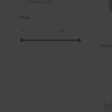
Jahrgänge
(12)
Preis
€
–
€
écout