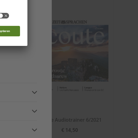
 Moldau
nde
d
n
2021
Écoute Audiotrainer 6/2021
€ 14,50