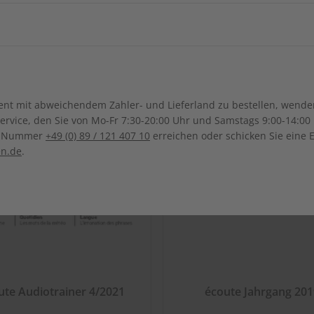
ch-Samoa
Australien
Neuseel
Ägypten
Äthiopien
Irak
Japan
Kanada
Costa Ri
Ghana
Marokko
Kasachstan
Libanon
Dominikanische Republik
Guadeloupe
Mauritius
Malawi
ngsregion
Malaysia
Philippinen
Bolivien
Brasilien
t mit abweichendem Zahler- und Lieferland zu bestellen, wenden 
Honduras
Mexiko
Namibia
Nigeria
vice, den Sie von Mo-Fr 7:30-20:00 Uhr und Samstags 9:00-14:00 
Kolumbien
Ecuador
ce-Nummer
+49 (0) 89 / 121 407 10
erreichen oder schicken Sie eine 
Saudi-Arabien
Singapur
Panama
El Salvador
Senegal
Tunesien
en.de
.
Paraguay
Uruguay
Thailand
Türkei
ten
Uganda
Südafrika
Usbekistan
Vietnam
ute Audiotrainer 4/2021
écoute Jahrgang 201