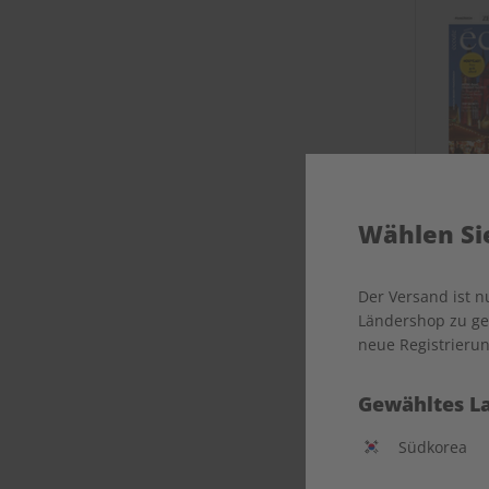
Wählen Sie
Der Versand ist 
Ländershop zu gel
neue Registrierun
Gewähltes L
Südkorea