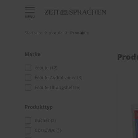
MENÜ
Startseite
écoute
Produkte
Marke
Prod
écoute
(12)
Écoute Audiotrainer
(3)
Écoute Übungsheft
(5)
Produkttyp
Bücher
(2)
CDs/DVDs
(1)