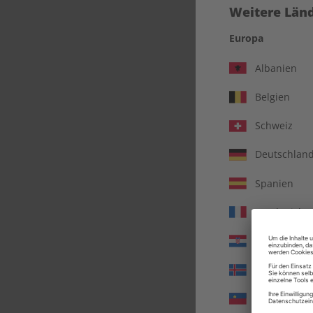
Weitere Länd
Europa
Albanien
Belgien
Schweiz
Deutschlan
Spanien
Frankreich
écou
Kroatien
Island
Liechtenste