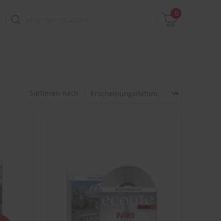
0
Zwischensumme
Sortieren nach
inkl. MwSt., ggf. zzgl. Versandkosten
Zum Warenkorb