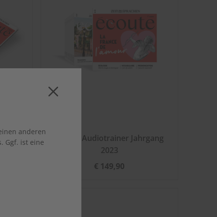
 einen anderen
rgang
écoute Audiotrainer Jahrgang
 Ggf. ist eine
2023
€ 149,90