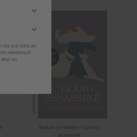
and
ca
Sie sich bitte an
Uhr telefonisch
E-Mail an
9
écoute Lernkrimi - Cyrano
assassiné