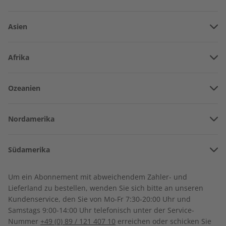
LESEPROBE
LESEPROBE
Asien
Vereinigte Arabische Emirate
Afrika
Afghanistan
Angola
Ozeanien
Armenien
Burkina Faso
Amerikanisch-Samoa
Aserbaidschan
Nordamerika
Benin
Australien
China
Business Spotlight
Business Spotlight
Bermuda
Côte d’Ivoire
Audiotrainer digital
06/2026
Südamerika
Neuseeland
Georgien
06/2026
Kanada
Kamerun
Argentinien
Sonderverwaltungsregion Hongkong
€ 9,99
€ 8,90
Um ein Abonnement mit abweichendem Zahler- und
Costa Rica
Dschibuti
Lieferland zu bestellen, wenden Sie sich bitte an unseren
Bolivien
Indonesien
Kundenservice, den Sie von Mo-Fr 7:30-20:00 Uhr und
Kuba
Algerien
Samstags 9:00-14:00 Uhr telefonisch unter der Service-
Brasilien
LESEPROBE
LESEPROBE
Israel
Nummer
+49 (0) 89 / 121 407 10
erreichen oder schicken Sie
Dominikanische Republik
Ägypten