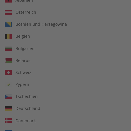
Albanien
Österreich
Bosnien und Herzegowina
Business Spotlight
Business Spotlight
Belgien
Übungsheft 08/2026
Übungsheft digital
08/2026
Bulgarien
€ 5,50
€ 5,50
Belarus
Schweiz
LESEPROBE
LESEPROBE
Zypern
Tschechien
Deutschland
Dänemark