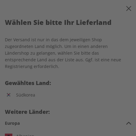
0
Warenkorb
MENÜ
Wählen Sie bitte Ihr Lieferland
Startseite
Business Spotlight
Einzelausgaben
Der Versand ist nur in das dem jeweiligen Shop
Einzelausgaben
zugeordneten Land möglich. Um in einen anderen
Ländershop zu gelangen, wählen Sie bitte das
entsprechende Land aus der Liste aus. Ggf. ist eine neue
176 Artikel
Registrierung erforderlich.
Filter
Gewähltes Land:
Südkorea
LESEPROBE
LESEPROBE
Weitere Länder:
Europa