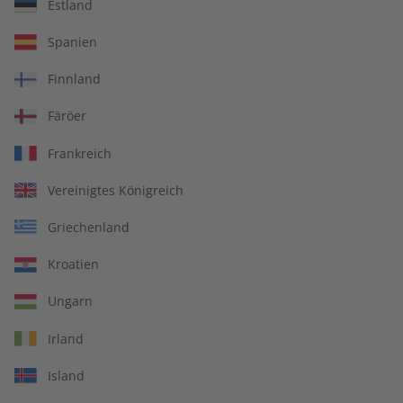
Estland
Spanien
Business Spotlight
Business Spotlight
Audiotrainer digital
08/2026
Finnland
08/2026
Färöer
€ 9,99
€ 8,90
Frankreich
LESEPROBE
LESEPROBE
Vereinigtes Königreich
Griechenland
Kroatien
Ungarn
Irland
Island