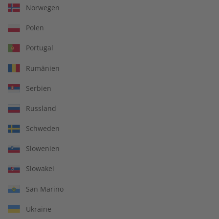
€ 8,90
€ 8,90
Norwegen
Polen
LESEPROBE
LESEPROBE
Portugal
Rumänien
Serbien
Russland
Schweden
Slowenien
Business Spotlight
Business Spotlight
Slowakei
Übungsheft 07/2026
Audiotrainer digital
07/2026
San Marino
€ 5,50
€ 9,99
Ukraine