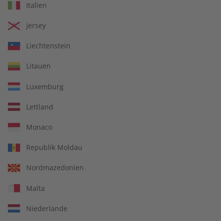
Business Spotlight
Business Spotlight
Italien
eMagazine 08/2026
Übungsheft digital
07/2026
Jersey
€ 8,90
€ 5,50
Liechtenstein
Litauen
LESEPROBE
LESEPROBE
Luxemburg
Lettland
Monaco
Republik Moldau
Nordmazedonien
Malta
Business Spotlight
Business Spotlight
07/2026
eMagazine 07/2026
Niederlande