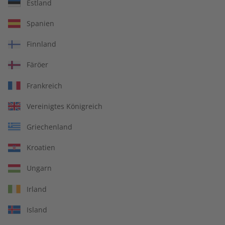
Estland
Spotlight Magazin –
Spotlight Übungsheft
Spanien
Jahrgang 2025
Jahrgang 2024
€ 99,90
€ 69,90
Finnland
Färöer
Frankreich
Vereinigtes Königreich
Griechenland
Kroatien
Ungarn
Irland
Spotlight Jahrgang 2024
Spotlight Audiotrainer
Island
Jahrgang 2024