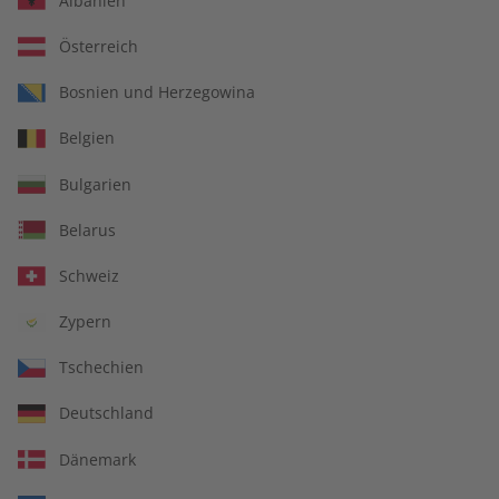
Albanien
Österreich
Bosnien und Herzegowina
Spotlight Übungsheft –
Spotlight Audiotrainer –
Belgien
Jahrgang 2025
Jahrgang 2025
€ 69,90
€ 149,90
Bulgarien
Belarus
Schweiz
Zypern
Tschechien
Deutschland
Dänemark