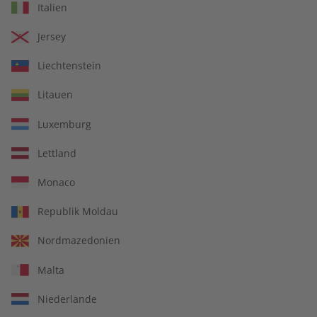
Italien
€ 99,90
€ 149,90
Jersey
Liechtenstein
Litauen
Luxemburg
Lettland
Monaco
Republik Moldau
Spotlight Übungsheft
Spotlight Audiotrainer
Nordmazedonien
Jahrgang 2023
Jahrgang 2023
Malta
€ 69,90
€ 149,90
Niederlande