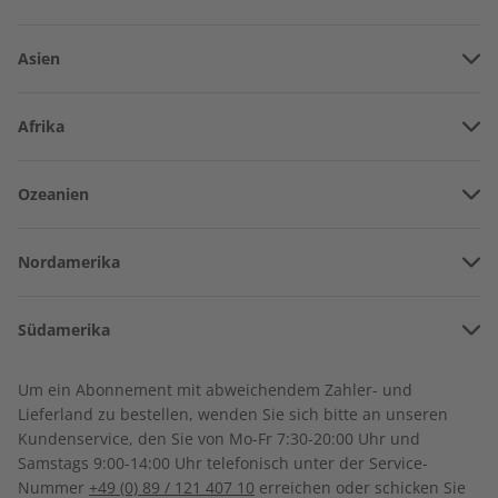
Asien
Vereinigte Arabische Emirate
Afrika
Afghanistan
Angola
Ozeanien
Armenien
Spotlight Jahrgang 2022
Spotlight Audiotrainer
Burkina Faso
Jahrgang 2021
Amerikanisch-Samoa
Aserbaidschan
€ 99,90
€ 149,90
Nordamerika
Benin
Australien
China
Bermuda
Côte d’Ivoire
Südamerika
Neuseeland
Georgien
Kanada
Kamerun
Argentinien
Sonderverwaltungsregion Hongkong
Um ein Abonnement mit abweichendem Zahler- und
Costa Rica
Dschibuti
Lieferland zu bestellen, wenden Sie sich bitte an unseren
Bolivien
Indonesien
Kundenservice, den Sie von Mo-Fr 7:30-20:00 Uhr und
Kuba
Algerien
Samstags 9:00-14:00 Uhr telefonisch unter der Service-
Brasilien
Israel
Nummer
+49 (0) 89 / 121 407 10
erreichen oder schicken Sie
Dominikanische Republik
Ägypten