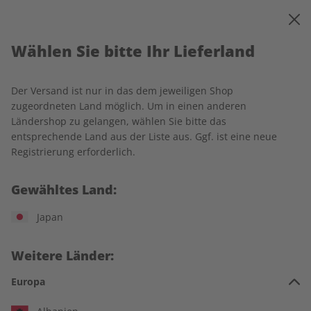
0
Warenkorb
MENÜ
Wählen Sie bitte Ihr Lieferland
Startseite
Spotlight
Produkte
Der Versand ist nur in das dem jeweiligen Shop
Produkte
zugeordneten Land möglich. Um in einen anderen
Ländershop zu gelangen, wählen Sie bitte das
entsprechende Land aus der Liste aus. Ggf. ist eine neue
20 Artikel
Registrierung erforderlich.
Filter
Gewähltes Land:
Japan
Weitere Länder:
Europa