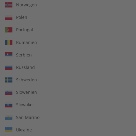
Norwegen
Polen
Portugal
Rumänien
Serbien
Russland
Spotlight Jahrgang 2023
Spotlight Audiotrainer
Schweden
Jahrgang 2022
Slowenien
€ 99,90
€ 149,90
Slowakei
San Marino
Ukraine