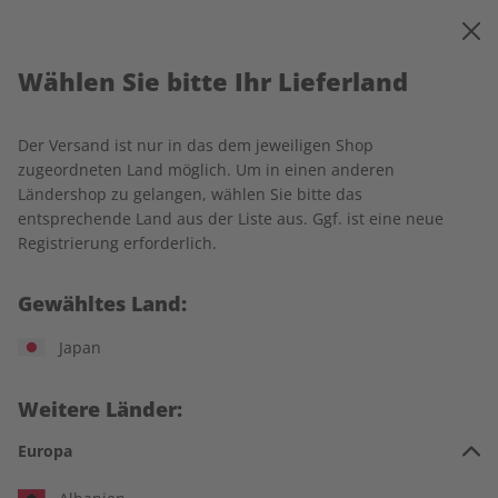
0
Warenkorb
MENÜ
Barrierefreiheit bei DPV
Wählen Sie bitte Ihr Lieferland
Der Versand ist nur in das dem jeweiligen Shop
DPV möchte allen Menschen den Zugang zu den Angeboten
zugeordneten Land möglich. Um in einen anderen
im Shop und auf den Landingpages, relevanten
Ländershop zu gelangen, wählen Sie bitte das
Informationen sowie Kontakt- und ggf. Self-Service-
entsprechende Land aus der Liste aus. Ggf. ist eine neue
Möglichkeiten im Serviceportal, sowie Registrierung und
Registrierung erforderlich.
Login für digitale Angebote ermöglichen – unabhängig von
individuellen Fähigkeiten oder Einschränkungen. Wir
Gewähltes Land:
arbeiten kontinuierlich daran, unsere Plattform barrierefrei
zu gestalten. Welche Funktionen die Sites unterstützt, hängt
Japan
jedoch auch vom verwendeten Gerät ab.
Hier erfahren Sie, wie wir Barrierefreiheit umsetzen, welche
Weitere Länder:
Hilfsmittel unterstützt werden und wo es noch
Verbesserungsbedarf gibt.
Europa