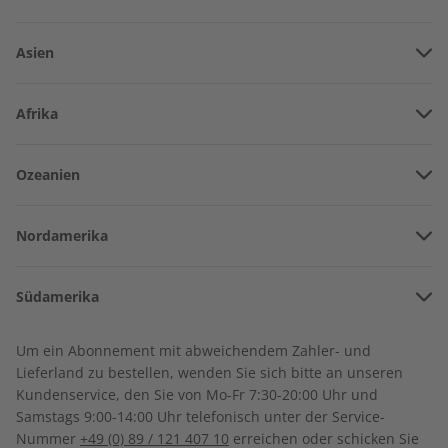
Asien
Vereinigte Arabische Emirate
Afrika
Afghanistan
Deutsch perfekt
Angola
Deutsch lernen
Ozeanien
Armenien
Burkina Faso
Amerikanisch-Samoa
Aserbaidschan
Nordamerika
Sprache trainieren und den deutschsprachigen
Benin
Australien
Kulturraum verstehen.
China
Bermuda
Côte d’Ivoire
Südamerika
Neuseeland
Georgien
Kanada
Kamerun
Argentinien
Sonderverwaltungsregion Hongkong
Abo auswählen
Um ein Abonnement mit abweichendem Zahler- und
Costa Rica
Dschibuti
Lieferland zu bestellen, wenden Sie sich bitte an unseren
Bolivien
Indonesien
Kundenservice, den Sie von Mo-Fr 7:30-20:00 Uhr und
Kuba
Algerien
Samstags 9:00-14:00 Uhr telefonisch unter der Service-
Brasilien
Indien
Nummer
+49 (0) 89 / 121 407 10
erreichen oder schicken Sie
Dominikanische Republik
Ägypten