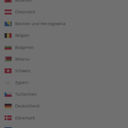
Albanien
Österreich
Bosnien und Herzegowina
Belgien
Bulgarien
Belarus
Schweiz
Zypern
Spotlight
Tschechien
Englisch lernen
Deutschland
Englisch trainieren und in das kulturelle Leben der
Dänemark
englischsprachigen Welt eintauchen.