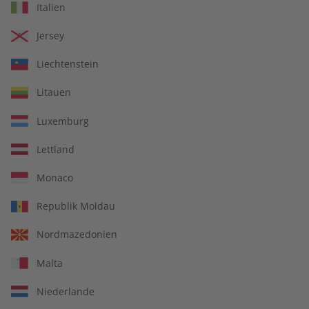
Italien
Jersey
Liechtenstein
Litauen
Luxemburg
Lettland
Business Spotlight
Monaco
Business Englisch lernen
Republik Moldau
Sprachtraining mit vielen Artikeln rund um die
Nordmazedonien
Businesswelt kombiniert mit interkulturellen Tipps.
Malta
Niederlande
Abo auswählen