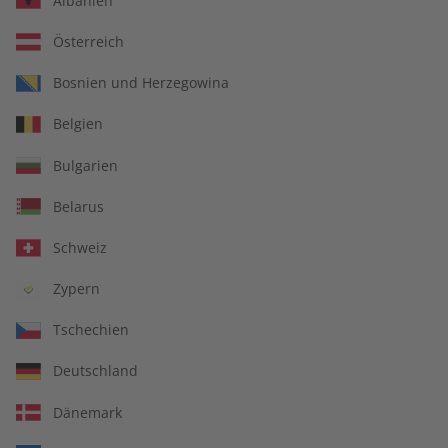
Albanien
Österreich
Für Lehrkräfte
Bosnien und Herzegowina
Belgien
DIGITAL
Bulgarien
Belarus
Schweiz
Zypern
Tschechien
Deutschland
Dänemark
Alles inklusive: eMagazine, digitales