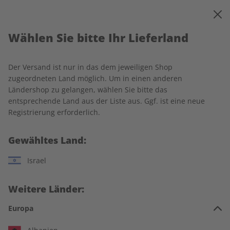
0
Warenkorb
MENÜ
Wählen Sie bitte Ihr Lieferland
Startseite
Spotlight Wunschabo
Der Versand ist nur in das dem jeweiligen Shop
zugeordneten Land möglich. Um in einen anderen
Ländershop zu gelangen, wählen Sie bitte das
entsprechende Land aus der Liste aus. Ggf. ist eine neue
Jetzt Ihr Spotlight-Wunschabo
Registrierung erforderlich.
auswählen:
Gewähltes Land:
Für wen ist das Abo?
Israel
Für mich
Weitere Länder:
Zum Verschenken
Europa
Für Studierende