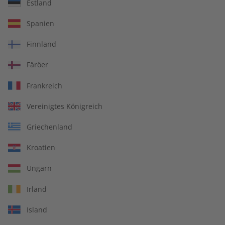
Übungsheft und Audiotrainer
Estland
14 Ausgaben pro Jahr
Spanien
Bequem lesen auf jedem Gerät
Finnland
Jederzeit monatlich kündbar
Färöer
pro Ausgabe:
Frankreich
Vereinigtes Königreich
9,99 €
Griechenland
Zum Angebot
Kroatien
Ungarn
PRINT
Irland
Island