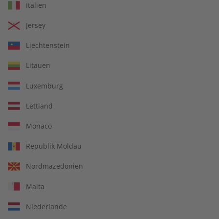
Italien
Jersey
Liechtenstein
Litauen
Luxemburg
14 Ausgaben pro Jahr
Lettland
Jederzeit monatlich kündbar
Monaco
Republik Moldau
Nordmazedonien
pro Ausgabe:
Malta
9,99 €
Niederlande