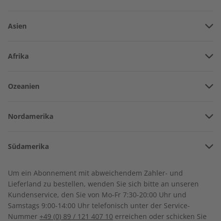
Asien
Vereinigte Arabische Emirate
Afrika
Afghanistan
Angola
Ozeanien
Armenien
Spotlight Audiotrainer
Spotlight Übungsheft
Burkina Faso
digital 07/2026
07/2026
Amerikanisch-Samoa
Aserbaidschan
€ 9,99
€ 5,50
Nordamerika
Benin
Australien
China
Bermuda
Côte d’Ivoire
Südamerika
Neuseeland
Georgien
LESEPROBE
LESEPROBE
Kanada
Kamerun
Argentinien
Indonesien
Um ein Abonnement mit abweichendem Zahler- und
Costa Rica
Dschibuti
Lieferland zu bestellen, wenden Sie sich bitte an unseren
Bolivien
Israel
Kundenservice, den Sie von Mo-Fr 7:30-20:00 Uhr und
Kuba
Algerien
Samstags 9:00-14:00 Uhr telefonisch unter der Service-
Brasilien
Indien
Nummer
+49 (0) 89 / 121 407 10
erreichen oder schicken Sie
Dominikanische Republik
Ägypten