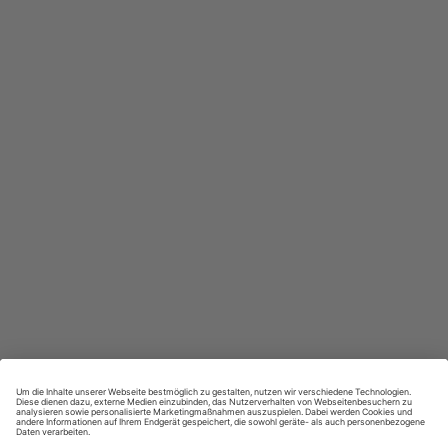
In jeder Ausgabe spannende Einblicke und aktuelle Berichte
Großer Sprachteil mit Grammatik- und Wortschatzübungen
Lernen in allen relevanten Niveaustufen
ZAHLUNGSARTEN