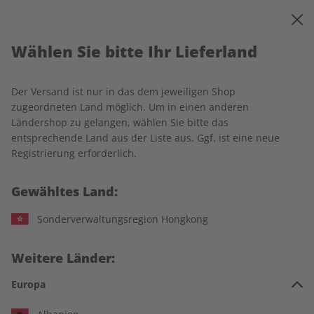
0
Warenkorb
MENÜ
Wählen Sie bitte Ihr Lieferland
Startseite
Spotlight
Einzelausgaben
Der Versand ist nur in das dem jeweiligen Shop
Einzelausgaben
zugeordneten Land möglich. Um in einen anderen
Ländershop zu gelangen, wählen Sie bitte das
entsprechende Land aus der Liste aus. Ggf. ist eine neue
226 Artikel
Registrierung erforderlich.
Filter
Gewähltes Land:
Sonderverwaltungsregion Hongkong
LESEPROBE
LESEPROBE
Weitere Länder:
Europa