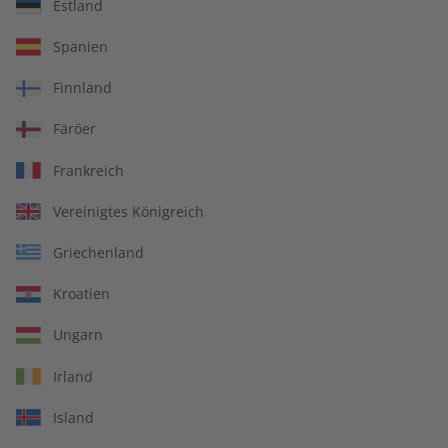
Estland
Spotlight Audiotrainer
Spotlight Übungsheft
Spanien
digital 09/2026
digital 09/2026
€ 9,99
€ 5,50
Finnland
Färöer
LESEPROBE
LESEPROBE
Frankreich
Vereinigtes Königreich
Griechenland
Kroatien
Ungarn
Irland
Spotlight Übungsheft
Spotlight Übungsheft
Island
09/2026
digital 08/2026