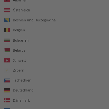
Albanien
Österreich
Bosnien und Herzegowina
Spotlight eMagazine
Spotlight 09/2026
Belgien
09/2026
€ 9,90
€ 10,50
Bulgarien
Belarus
LESEPROBE
LESEPROBE
Schweiz
Zypern
Tschechien
Deutschland
Dänemark