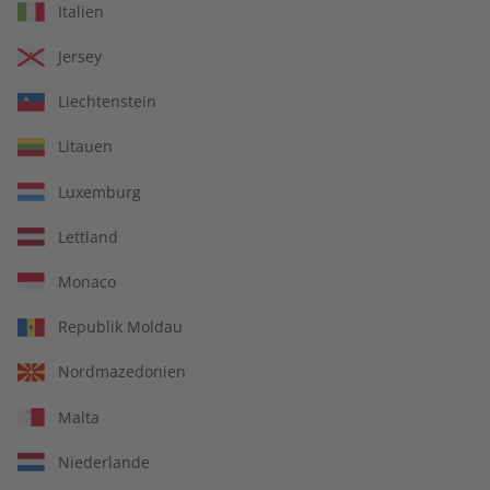
Italien
€ 5,50
€ 5,50
Jersey
LESEPROBE
LESEPROBE
Liechtenstein
Litauen
Luxemburg
Lettland
Monaco
Republik Moldau
Spotlight eMagazine
Spotlight Übungsheft
Nordmazedonien
08/2026
08/2026
Malta
€ 9,90
€ 5,50
Niederlande