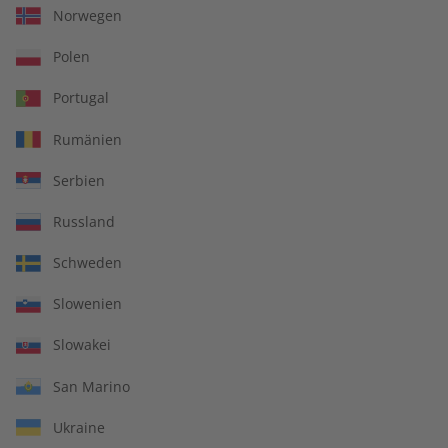
Norwegen
LESEPROBE
LESEPROBE
Polen
Portugal
Rumänien
Serbien
Russland
Spotlight Audiotrainer
Spotlight 08/2026
Schweden
digital 08/2026
Slowenien
€ 9,99
€ 10,50
Slowakei
San Marino
LESEPROBE
LESEPROBE
Ukraine