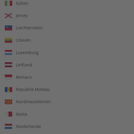
Italien
Jersey
Liechtenstein
IHRE VORTEILE
Litauen
Luxemburg
In jeder Ausgabe spannende Einblicke und aktuelle Berichte
Lettland
Monaco
Republik Moldau
Großer Sprachteil mit Grammatik- und Wortschatzübungen
Nordmazedonien
Malta
Lernen in allen relevanten Niveaustufen
Niederlande