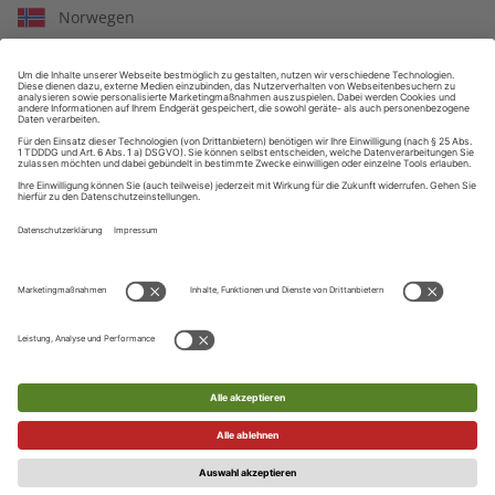
Norwegen
Polen
ZAHLUNGSARTEN
Portugal
Rumänien
Serbien
Russland
Schweden
Ihre Daten werden SSL-verschlüsselt und sicher übertragen
Slowenien
Slowakei
UNSER KUNDENSERVICE
Telefon
San Marino
UNSERE SPRACHEN
+49 (0) 89 / 121 407 10
Ukraine
Englisch