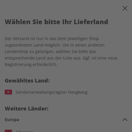
0
Warenkorb
MENÜ
Wählen Sie bitte Ihr Lieferland
Startseite
Lieferung und Zahlung
Der Versand ist nur in das dem jeweiligen Shop
Lieferung und Zahlung
zugeordneten Land möglich. Um in einen anderen
Ländershop zu gelangen, wählen Sie bitte das
entsprechende Land aus der Liste aus. Ggf. ist eine neue
Erscheinungsfrequenz
Registrierung erforderlich.
Gewähltes Land:
Von den Sprachmagazinen Spotlight, Écoute, Ecos, Adesso
und Deutsch perfekt erscheinen jeweils 14 Ausgaben im Jahr,
Sonderverwaltungsregion Hongkong
von Business Spotlight 12 Ausgaben.
Preise und Versandkosten
Weitere Länder:
Europa
Es gelten die Preise zum Zeitpunkt der Bestellung. Alle Preise