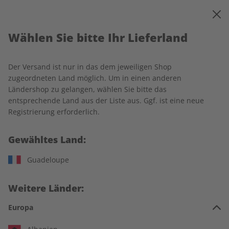
0
Warenkorb
MENÜ
Wählen Sie bitte Ihr Lieferland
Startseite
Deutsch perfekt
Produkte
Der Versand ist nur in das dem jeweiligen Shop
Produkte
zugeordneten Land möglich. Um in einen anderen
Ländershop zu gelangen, wählen Sie bitte das
entsprechende Land aus der Liste aus. Ggf. ist eine neue
17 Artikel
Registrierung erforderlich.
Filter
Gewähltes Land:
Guadeloupe
Weitere Länder:
Europa