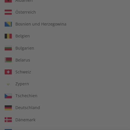
Albanien
Österreich
IHRE VORTEILE
Bosnien und Herzegowina
Belgien
Bulgarien
In jeder Ausgabe spannende Einblicke und aktuelle Berichte
Belarus
Schweiz
Großer Sprachteil mit Grammatik- und Wortschatzübungen
Zypern
Tschechien
Deutschland
Lernen in allen relevanten Niveaustufen
Dänemark