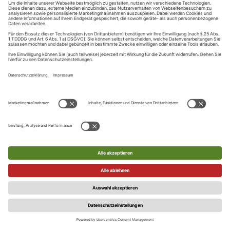
Nutzer diesen Link anklickt, bestätigt er seine E-Mail-Adresse.
Diese Bestätigung ist Voraussetzung dafür, dass der Nutzer
sich künftig über den Login-Service anmeldet oder digitale
Services und Leistungen in Anspruch nehmen kann. Einzelne
Internetangebote können hiervon abweichend vorsehen,
dass der Nutzer in der Session, in der die Registrierung im
Rahmen des zentralen Login-Service erfolgt, bereits
Leistungen in Anspruch nehmen kann, bevor der Nutzer die
E-Mail-Adresse bestätigt.
Der Verlag ist berechtigt, einzelne Registrierungen auch nach
bereits versandter Bestätigungs-E-Mail, ohne Angaben von
Gründen abzulehnen. Eine Vereinbarung zur Nutzung des
Login-Service kommt dann nicht zustande.
Die Nutzungsberechtigung der Services gilt nur für den
Nutzer/Registrierten persönlich und ist nicht übertragbar.
Die Zugangsdaten sind durch den Nutzer/Registrierten sicher
aufzubewahren und dürfen nicht an Dritte weitergegeben
werden. Der Nutzer/Registrierte ist für die Geheimhaltung
seiner Zugangsdaten selbst verantwortlich und haftet für