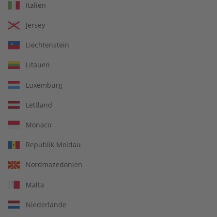
Italien
Mit Ihrer Bestellung geben Sie ein Angebot zum Abschluss
eines Kauf- oder Abonnementvertrages ab. Ihr Angebot
Jersey
können Sie wie folgt abgeben:
Liechtenstein
Mit Ihrer
Bestellung im Onlineshop oder auf anderen
Bestellseiten
geben Sie durch das Klicken auf den Button
Litauen
„Jetzt kaufen“ ein verbindliches Angebot zum Abschluss eines
Luxemburg
Kaufvertrages ab. Bis zu diesem Zeitpunkt können Sie die
Inhalte Ihres Warenkorbes sowie Ihre Daten jederzeit noch
Lettland
ändern. Im Anschluss erhalten Sie eine E-Mail, die den
Eingang der Bestellung in unserem Shop bestätigt.
Monaco
Bei
Bestellungen per Telefon, Post, Fax oder Bestellkarte
Republik Moldau
erhalten Sie eine Bestätigung des Eingang Ihres Angebotes
per E-Mail oder Post.
Nordmazedonien
Die Bestätigung des Eingangs Ihres Angebotes stellt noch
Malta
keine Annahme Ihres Angebots dar, sondern informiert Sie
nur darüber, dass Ihre Bestellung eingegangen ist.
Niederlande
Der Vertrag kommt erst dadurch zustande, dass der Verlag