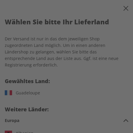
0
Warenkorb
MENÜ
Wählen Sie bitte Ihr Lieferland
Startseite
Rechtliches
Der Versand ist nur in das dem jeweiligen Shop
Allgemeine Geschäfts- und
zugeordneten Land möglich. Um in einen anderen
Ländershop zu gelangen, wählen Sie bitte das
Lieferbedingungen
entsprechende Land aus der Liste aus. Ggf. ist eine neue
Registrierung erforderlich.
1 Geltungsbereich
Gewähltes Land:
Guadeloupe
Nachfolgende Allgemeine Geschäfts- und Lieferbedingungen
(„AGB“) regeln das Vertragsverhältnis zwischen der ZEIT
SPRACHEN GmbH, Kistlerhofstraße 172, 81379 München
Weitere Länder:
(nachfolgend „Verlag“) und den Verbrauchern und
Europa
Unternehmern, die Waren oder Dienstleistungen (z.B. die
Abonnements sowie Einzelausgaben der Print- und Digital-