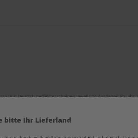
sso und Deutsch perfekt erscheinen jeweils 14 Ausgaben im Jahr, 
 bitte Ihr Lieferland
 Preise verstehen sich inkl. der jeweils gültigen gesetzlichen Mehr
nur in das dem jeweiligen Shop zugeordneten Land möglich. Um in