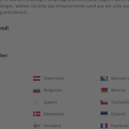
angen, wählen Sie bitte das entsprechende Land aus der Liste aus.
g erforderlich.
erhalb Deutschlands, Österreich und Schweiz versandkostenfrei.
and:
er:
Österreich
Bosnien 
schlands, Österreich und Schweiz) ab bei einem Gesamt-Warenwert
Bulgarien
Belarus
Zypern
Tschechi
ayPal oder Rechnung bezahlen. Die Bezahlung per Rechnung ist b
d
Dänemark
Estland
er Bank-Kontos erfolgt bei Abonnements mit dem Versand der erste
Finnland
Frankrei