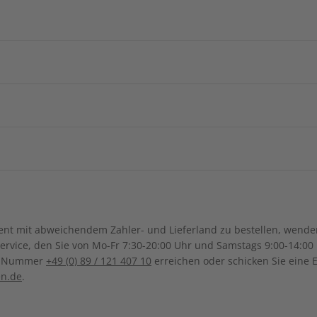
Arabische
ZAHLUNGSARTEN
Afghanistan
Armenie
China
Georgien
Burkina Faso
Benin
ngsregion
Indonesien
Israel
Kamerun
Dschibuti
ch-Samoa
Australien
Neuseel
Ägypten
Äthiopien
Irak
Japan
Ihre Daten werden SSL-verschlüsselt und sicher übertragen
Kanada
Costa Ri
Ghana
Marokko
Südkorea
Kasachstan
Dominikanische Republik
Guadeloupe
Mauritius
Malawi
Sonderverwaltungsregion
Malaysia
Bolivien
Brasilien
t mit abweichendem Zahler- und Lieferland zu bestellen, wenden 
Macau
Honduras
Mexiko
Namibia
Nigeria
UNSER KUNDENSERVICE
vice, den Sie von Mo-Fr 7:30-20:00 Uhr und Samstags 9:00-14:00 
Kolumbien
Ecuador
ce-Nummer
+49 (0) 89 / 121 407 10
erreichen oder schicken Sie eine 
Pakistan
Saudi-Arabi
Panama
El Salvador
Senegal
Tunesien
eMail
Serviceporta
en.de
.
Paraguay
Uruguay
FAQ
Syrien
Thailand
ten
Uganda
Südafrika
abo@zeit-sprachen.de
Lieferung &