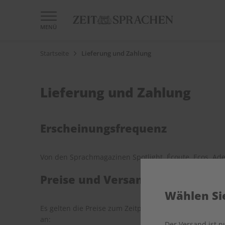
MENÜ
Startseite
Lieferung und Zahlung
Lieferung und Zahlung
Erscheinungsfrequenz
Von den Sprachmagazinen Spotlight, Écoute, Ecos, Ade
Preise und Versandkosten
Wählen Sie
Es gelten die Preise zum Zeitpunkt der Bestellung. Alle
an:
Der Versand ist 