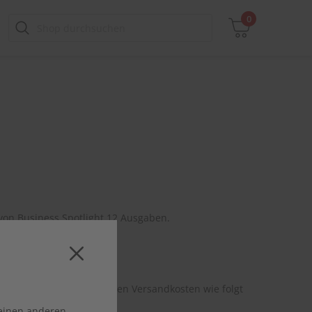
0
Zwischensumme
inkl. MwSt., ggf. zzgl. Versandkosten
Zum Warenkorb
von Business Spotlight 12 Ausgaben.
wertsteuer. Zusätzlich fallen Versandkosten wie folgt
 einen anderen