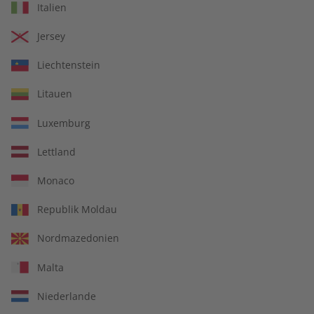
Italien
€ 99,90
€ 149,90
Jersey
Liechtenstein
Litauen
Luxemburg
Lettland
Monaco
Republik Moldau
Spotlight Übungsheft
Spotlight Audiotrainer
Nordmazedonien
Jahrgang 2023
Jahrgang 2023
Malta
€ 69,90
€ 149,90
Niederlande