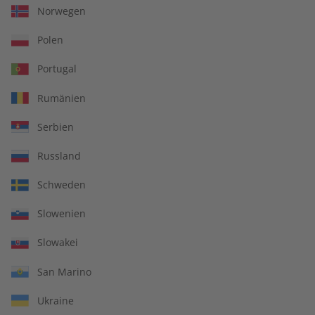
Norwegen
Polen
Portugal
Rumänien
Serbien
Russland
Spotlight Jahrgang 2023
Spotlight Jahrgang 2022
Schweden
€ 99,90
€ 99,90
Slowenien
Slowakei
San Marino
Ukraine