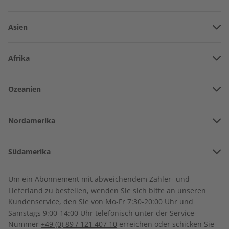
Asien
Vereinigte Arabische Emirate
Afrika
Afghanistan
Angola
Spotlight Audiotrainer
Spotlight Audiotrainer
Ozeanien
Armenien
Jahrgang 2022
Jahrgang 2021
Burkina Faso
€ 149,90
€ 149,90
Amerikanisch-Samoa
Aserbaidschan
Nordamerika
Benin
Australien
China
Bermuda
Côte d’Ivoire
Südamerika
Neuseeland
Georgien
Kanada
Kamerun
Argentinien
Sonderverwaltungsregion Hongkong
Um ein Abonnement mit abweichendem Zahler- und
Costa Rica
Dschibuti
Lieferland zu bestellen, wenden Sie sich bitte an unseren
Bolivien
Indonesien
Kundenservice, den Sie von Mo-Fr 7:30-20:00 Uhr und
Kuba
Algerien
Samstags 9:00-14:00 Uhr telefonisch unter der Service-
Brasilien
Israel
Nummer
+49 (0) 89 / 121 407 10
erreichen oder schicken Sie
Dominikanische Republik
Äthiopien