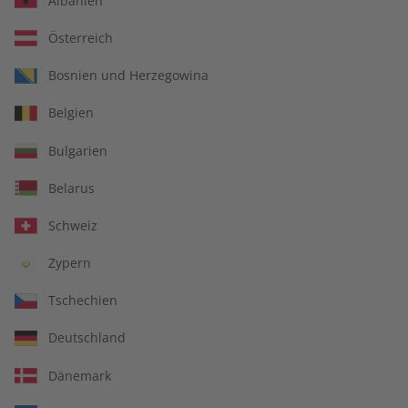
Albanien
Österreich
Bosnien und Herzegowina
Spotlight Übungsheft –
Spotlight Audiotrainer –
Belgien
Jahrgang 2025
Jahrgang 2025
€ 69,90
€ 149,90
Bulgarien
Belarus
Schweiz
Zypern
Tschechien
Deutschland
Dänemark