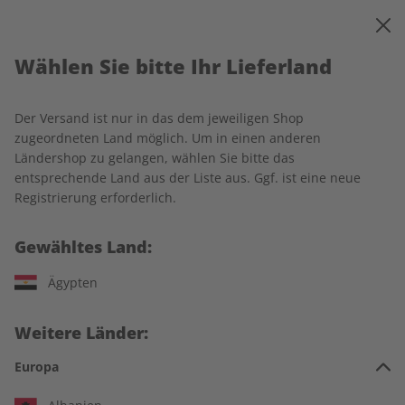
0
Warenkorb
MENÜ
Wählen Sie bitte Ihr Lieferland
Startseite
Spotlight
Produkte
Der Versand ist nur in das dem jeweiligen Shop
Produkte
zugeordneten Land möglich. Um in einen anderen
Ländershop zu gelangen, wählen Sie bitte das
entsprechende Land aus der Liste aus. Ggf. ist eine neue
20 Artikel
Registrierung erforderlich.
Filter
Gewähltes Land:
Ägypten
Weitere Länder:
Europa