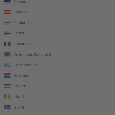
Estland
Spotlight Magazin –
Spotlight Übungsheft
Spanien
Jahrgang 2025
Jahrgang 2024
€ 99,90
€ 69,90
Finnland
Färöer
Frankreich
Vereinigtes Königreich
Griechenland
Kroatien
Ungarn
Irland
Spotlight Jahrgang 2024
Spotlight Audiotrainer
Island
Jahrgang 2024