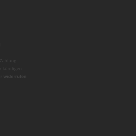
l
 Zahlung
er kündigen
er widerrufen