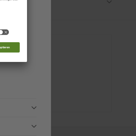
rg
al-Archiv
Zugriff auf die digitale Ausgabe. In unserem
 Moldau
 oder das ZEIT SPRACHEN-Serviceportal) ein.
nde
 mich
d
IT SPRACHEN-
r telefonisch
4:00 Uhr).
n