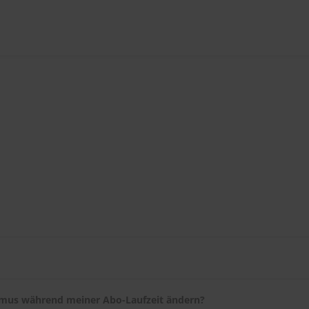
tigung per E-Mail und nach wenigen Tagen eine E-Mail mit dem Lie
ACHEN-Serviceportal
ändern. Falls Sie umziehen, teilen Sie uns I
hmus während meiner Abo-Laufzeit ändern?