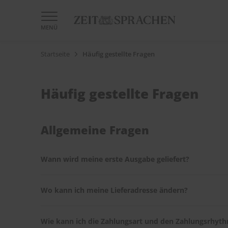
MENÜ
Startseite
Häufig gestellte Fragen
Häufig gestellte Fragen
Allgemeine Fragen
Wann wird meine erste Ausgabe geliefert?
Nach Eingang Ihrer Bestellung erhalten Sie eine Bestä
Wo kann ich meine Lieferadresse ändern?
Bestellung.
Ihre Lieferadresse können Sie problemlos im
ZEIT SPR
Wie kann ich die Zahlungsart und den Zahlungsrhyt
Umzug mit.