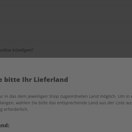
T SPRACHEN-Serviceportal
ändern.
en selbst, wie lange sie es beziehen möchten. Sie können Ihr Abo 
ie dafür bitte den
Kundenservice
.
online kündigen?
onnummer des Kundenservices, welcher Ihre Kündigung telefonisc
diesen Service bald in unserem Serviceportal anbieten zu können.
 bitte Ihr Lieferland
nur in das dem jeweiligen Shop zugeordneten Land möglich. Um in
angen, wählen Sie bitte das entsprechende Land aus der Liste aus.
n?
g erforderlich.
e Liefer- als auch die Rechnungsadresse Ihres Geschenkabos änder
g mit.
and: