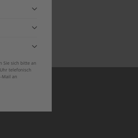
and
ca
 in allen relevanten
Niveaustufen
Sie sich bitte an
Uhr telefonisch
E-Mail an
en