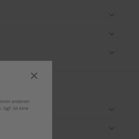
jedoch jederzeit kündigen und ggf. zu viel bezahlte
h entgegennimmt. Aktuell ist eine Online-Kündigung
 einen anderen
 Ggf. ist eine
n. Falls der Beschenkte umzieht, teilen Sie uns die