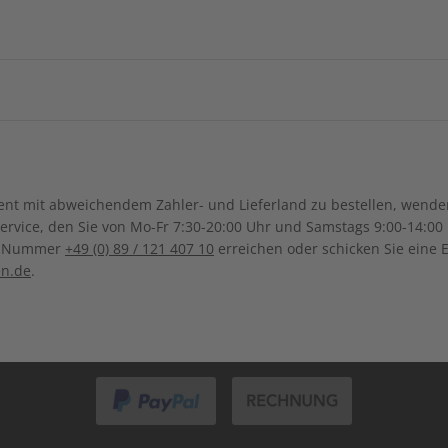
China
Georgien
Burkina Faso
Benin
IHRE VORTEILE
ngsregion
Indonesien
Israel
Kamerun
Dschibuti
ch-Samoa
Australien
Neuseel
Äthiopien
Gabun
Irak
Japan
Kanada
Costa Ri
Marokko
Madagaskar
pannende
Großer Sprachteil mit Grammatik-
Lernen
Südkorea
Kasachstan
e Berichte
und Wortschatzübungen
Dominikanische Republik
Guadeloupe
Malawi
Mosambik
Sonderverwaltungsregion
Malaysia
Bolivien
Brasilien
t mit abweichendem Zahler- und Lieferland zu bestellen, wenden 
Macau
Honduras
Mexiko
Nigeria
Réunion
vice, den Sie von Mo-Fr 7:30-20:00 Uhr und Samstags 9:00-14:00 
Kolumbien
Ecuador
ce-Nummer
+49 (0) 89 / 121 407 10
erreichen oder schicken Sie eine 
Pakistan
Saudi-Arabi
Panama
El Salvador
Tunesien
Tansania
en.de
.
Paraguay
Uruguay
ZAHLUNGSARTEN
Syrien
Thailand
ten
Südafrika
Taiwan
Usbekistan