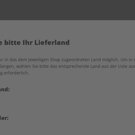
Ihr Warenkorb ist leer
 bitte Ihr Lieferland
Es befinden sich noch keine Artikel im Warenkorb.
nur in das dem jeweiligen Shop zugeordneten Land möglich. Um in
angen, wählen Sie bitte das entsprechende Land aus der Liste aus.
Weiter einkaufen
g erforderlich.
and:
IHRE VORTEILE
er: