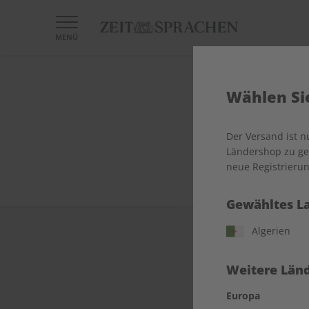
MENÜ
Wählen Sie
Der Versand ist 
Ländershop zu gel
neue Registrierun
Gewähltes L
Algerien
Weitere Länd
Europa