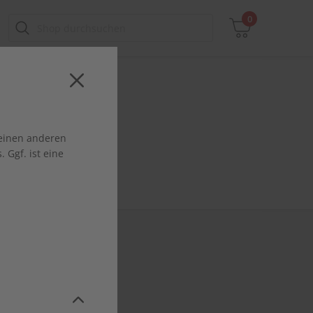
0
Zwischensumme
 einen anderen
inkl. MwSt., ggf. zzgl. Versandkosten
 Ggf. ist eine
Zum Warenkorb