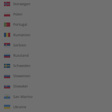
sei denn, dass solche Schäden vom Verlag oder seinen
Norwegen
Mitarbeitern vorsätzlich oder grob fahrlässig herbeigeführt
Polen
worden sind.
Portugal
Rumänien
IHRE VORTEILE
Serbien
Russland
In jeder Ausgabe spannende Einblicke und aktuelle Berichte
Schweden
Slowenien
Slowakei
Großer Sprachteil mit Grammatik- und Wortschatzübungen
San Marino
Ukraine