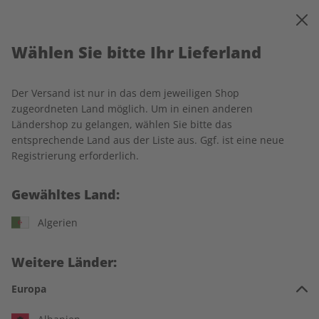
0
Warenkorb
MENÜ
Wählen Sie bitte Ihr Lieferland
Startseite
Rechtliches
Der Versand ist nur in das dem jeweiligen Shop
Impressum
zugeordneten Land möglich. Um in einen anderen
Ländershop zu gelangen, wählen Sie bitte das
entsprechende Land aus der Liste aus. Ggf. ist eine neue
ZEIT SPRACHEN GmbH
Registrierung erforderlich.
Kistlerhofstraße 172
Gewähltes Land:
81379 München
Deutschland
Algerien
Telefon: +49 (0) 89/8 56 81-0
E-Mail:
abo@zeit-sprachen.de
Weitere Länder:
Amtsgericht München HRB 179611
Europa
Umsatzsteueridentifikationsnummer: DE 265 973 410
Geschäftsführung und Herausgeber: Ulrich Sommer