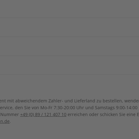
Arabische
ZAHLUNGSARTEN
Afghanistan
Armenie
China
Georgien
Burkina Faso
Benin
ngsregion
Indonesien
Israel
Kamerun
Dschibuti
ch-Samoa
Australien
Neuseel
Ägypten
Äthiopien
Irak
Japan
Ihre Daten werden SSL-verschlüsselt und sicher übertragen
Kanada
Costa Ri
Ghana
Marokko
Südkorea
Kasachstan
Guadeloupe
Guatemala
Mauritius
Malawi
Sonderverwaltungsregion
Malaysia
Bolivien
Brasilien
t mit abweichendem Zahler- und Lieferland zu bestellen, wenden 
Macau
Mexiko
Nicaragua
Namibia
Nigeria
UNSER KUNDENSERVICE
vice, den Sie von Mo-Fr 7:30-20:00 Uhr und Samstags 9:00-14:00 
Kolumbien
Ecuador
ce-Nummer
+49 (0) 89 / 121 407 10
erreichen oder schicken Sie eine 
Pakistan
Saudi-Arabi
El Salvador
Vereinigte S
Senegal
Tunesien
eMail
Serviceporta
en.de
.
Paraguay
Uruguay
FAQ
Syrien
Thailand
Uganda
Südafrika
abo@zeit-sprachen.de
Lieferung &