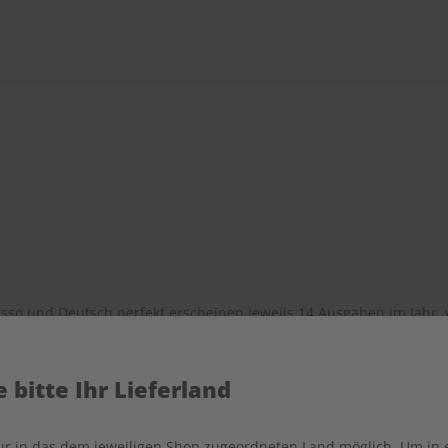
sso und Deutsch perfekt erscheinen jeweils 14 Ausgaben im Jahr, 
 bitte Ihr Lieferland
 Preise verstehen sich inkl. der jeweils gültigen gesetzlichen Mehr
nur in das dem jeweiligen Shop zugeordneten Land möglich. Um in