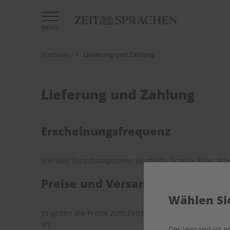
MENÜ
Startseite
Lieferung und Zahlung
Lieferung und Zahlung
Erscheinungsfrequenz
Von den Sprachmagazinen Spotlight, Écoute, Ecos, Ade
Preise und Versandkosten
Wählen Sie
Es gelten die Preise zum Zeitpunkt der Bestellung. Alle
an:
Der Versand ist 