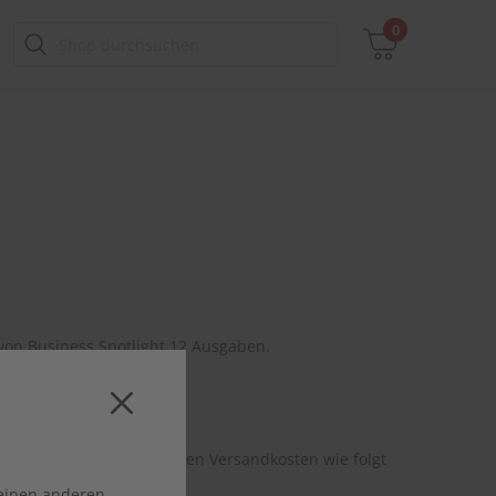
0
Zwischensumme
inkl. MwSt., ggf. zzgl. Versandkosten
Zum Warenkorb
von Business Spotlight 12 Ausgaben.
wertsteuer. Zusätzlich fallen Versandkosten wie folgt
 einen anderen