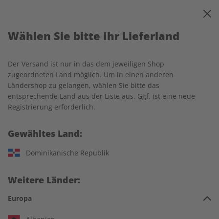
0
Warenkorb
MENÜ
Wählen Sie bitte Ihr Lieferland
Startseite
Rechtliches
Der Versand ist nur in das dem jeweiligen Shop
Impressum
zugeordneten Land möglich. Um in einen anderen
Ländershop zu gelangen, wählen Sie bitte das
entsprechende Land aus der Liste aus. Ggf. ist eine neue
ZEIT SPRACHEN GmbH
Registrierung erforderlich.
Kistlerhofstraße 172
Gewähltes Land:
81379 München
Deutschland
Dominikanische Republik
Telefon: +49 (0) 89/8 56 81-0
E-Mail:
abo@zeit-sprachen.de
Weitere Länder:
Amtsgericht München HRB 179611
Europa
Umsatzsteueridentifikationsnummer: DE 265 973 410
Geschäftsführung und Herausgeber: Ulrich Sommer