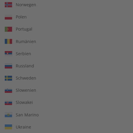
sei denn, dass solche Schäden vom Verlag oder seinen
Norwegen
Mitarbeitern vorsätzlich oder grob fahrlässig herbeigeführt
Polen
worden sind.
Portugal
Rumänien
IHRE VORTEILE
Serbien
Russland
In jeder Ausgabe spannende Einblicke und aktuelle Berichte
Schweden
Slowenien
Slowakei
Großer Sprachteil mit Grammatik- und Wortschatzübungen
San Marino
Ukraine