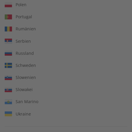
Polen
Portugal
IHRE VORTEILE
Rumänien
Serbien
Russland
In jeder Ausgabe spannende Einblicke und aktuelle Berichte
Schweden
Slowenien
Großer Sprachteil mit Grammatik- und Wortschatzübungen
Slowakei
San Marino
Ukraine
Lernen in allen relevanten Niveaustufen