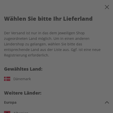
0
Warenkorb
MENÜ
Wählen Sie bitte Ihr Lieferland
Startseite
Häufig gestellte Fragen
Der Versand ist nur in das dem jeweiligen Shop
Häufig gestellte Fragen
zugeordneten Land möglich. Um in einen anderen
Ländershop zu gelangen, wählen Sie bitte das
entsprechende Land aus der Liste aus. Ggf. ist eine neue
Allgemeine Fragen
Registrierung erforderlich.
Gewähltes Land:
Wann wird meine erste Ausgabe geliefert?
Dänemark
Nach Eingang Ihrer Bestellung erhalten Sie eine Bestätigung
Wo kann ich meine Lieferadresse ändern?
per E-Mail und nach wenigen Tagen eine E-Mail mit dem
Lieferbeginn sowie allen Detailinformationen zu Ihrer
Weitere Länder:
Ihre Lieferadresse können Sie problemlos im
ZEIT
Bestellung.
Wie kann ich die Zahlungsart und den
SPRACHEN-Serviceportal
ändern. Falls Sie umziehen, teilen
Europa
Zahlungsrhythmus während meiner Abo-Laufzeit
Sie uns Ihre neue Adresse bitte mindestens 14 Tage vor dem
ändern?